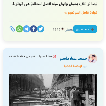
ايضا لو اتلف بخيش واترش مياه افضل للحفاظ على الرطوبة
قراءة كامل الموضوع
أضف تعليق
أعجبني
1245
منذ 3 سنوات نشر في ٢٠٢٣/٠٩/٢٩ م
محمد عمار جاسم
الهندسة المدنية