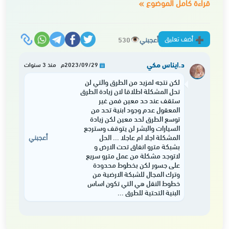
قراءة كامل الموضوع
أضف تعليق
أعجبني
530
د.ايناس مكي
2023/09/29م منذ 3 سنوات
لكن نتجه لمزيد من الطرق والتي لن
تحل المشكلة اطلاقا لان زيادة الطرق
ستقف عند حد معين فمن غير
المعقول عدم وجود ابنية تحد من
توسع الطرق لحد معين لكن زيادة
السيارات والبشر لن يتوقف وسترجع
المشكلة اجلا ام عاجلا ... الحل
أعجبني
بشبكة مترو انفاق تحت الارض و
لاتوجد مشكلة من عمل مترو سريع
على جسور لكن بخطوط محدودة
وترك المجال للشبكة الارضية من
خطوط النقل هي التي تكون اساس
البنية التحتية للطرق ...