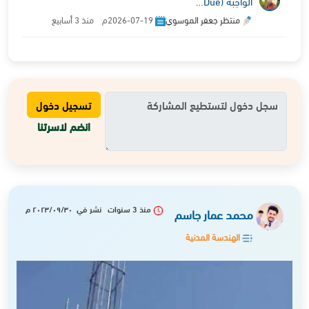
الواجبة (Due…
منتظر جعفر الموسوي
2026-07-19م منذ 3 أسابيع
تسجيل دخول
انضم لاسرتنا
منذ 3 سنوات نشر في ٢٠٢٣/٠٩/٣٠ م
محمد عمار جاسم
الهندسة المدنية