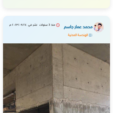
منذ 3 سنوات نشر في ٢٠٢٣/٠٩/٢٤ م
محمد عمار جاسم
الهندسة المدنية