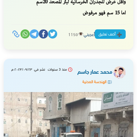
‏واقل عرض للجدران الخرسانية لبئر المصعد 20سم
‏اما 15 سم فهو مرفوض
أضف تعليق
أعجبني
1150
منذ 3 سنوات نشر في ٢٠٢٣/٠٩/٢٣ م
محمد عمار جاسم
الهندسة المدنية