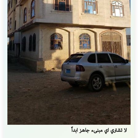
لا تشتري اي مبنىء جاهز ابداً