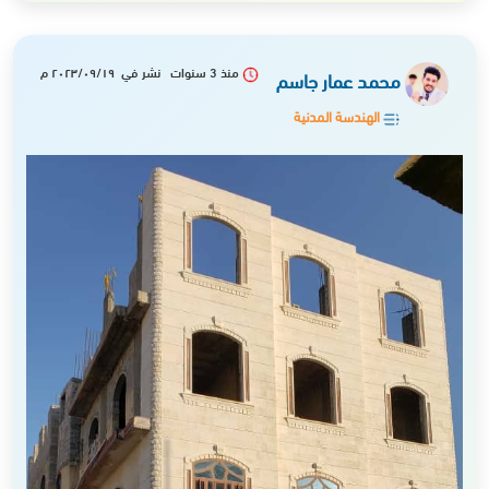
منذ 3 سنوات نشر في ٢٠٢٣/٠٩/١٩ م
محمد عمار جاسم
الهندسة المدنية