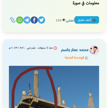
معلومات في صورة
أضف تعليق
أعجبني
250
منذ 3 سنوات نشر في ٢٠٢٣/٠٩/٢٠ م
محمد عمار جاسم
الهندسة المدنية