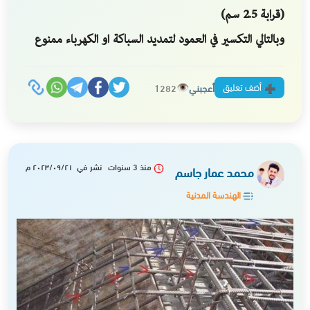
(قرابة 2.5 سم)
‏وبالتالي التكسير في العمود لتمديد السباكة او الكهرباء ممنوع
أضف تعليق
أعجبني
1282
منذ 3 سنوات نشر في ٢٠٢٣/٠٩/٢١ م
محمد عمار جاسم
الهندسة المدنية