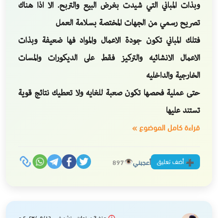
وبذات المباني التي شيدت بغرض البيع والتربح. الا اذا هناك
تصريح رسمي من الجهات المختصة بسلامة العمل
فتلك المباني تكون جودة الاعمال والمواد فها ضعيفة وبذات
الاعمال الانشائيه والتركيز فقط على الديكورات والمسات
الخارجية والداخليه
حتى عملية فحصها تكون صعبة للغايه ولا تعطيك نتائج قوية
تستند عليها
قراءة كامل الموضوع
أضف تعليق
أعجبني
897
منذ 3 سنوات نشر في ٢٠٢٣/٠٩/١٦ م