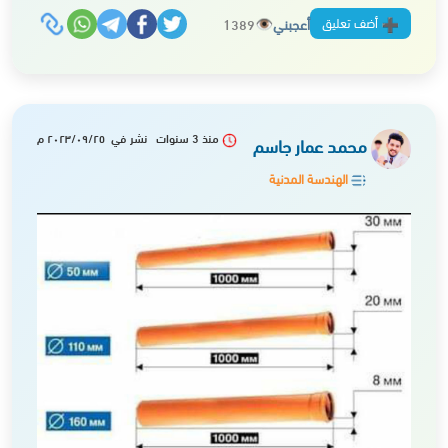
أضف تعليق
أعجبني
1389
منذ 3 سنوات نشر في ٢٠٢٣/٠٩/٢٥ م
محمد عمار جاسم
الهندسة المدنية