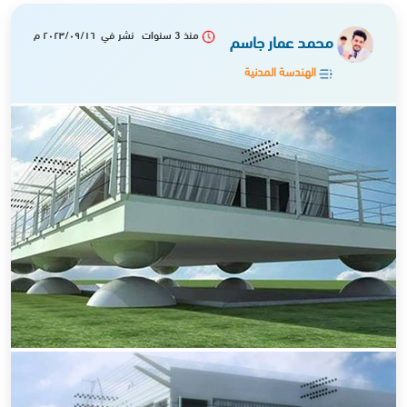
منذ 3 سنوات نشر في ٢٠٢٣/٠٩/١٦ م
محمد عمار جاسم
الهندسة المدنية