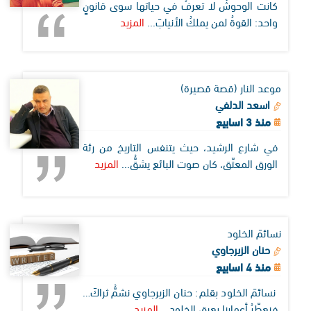
كانت الوحوشُ لا تعرفُ في حياتها سوى قانونٍ
واحد: القوةُ لمن يملكُ الأنيابَ...
المزيد
موعد النار (قصة قصيرة)
اسعد الدلفي
منذ 3 اسابيع
في شارع الرشيد، حيث يتنفس التاريخ من رئة
الورق المعتّق، كان صوت البائع يشقُّ...
المزيد
نسائمَ الخلود
حنان الزيرجاوي
منذ 4 اسابيع
نسائمَ الخلود بقلم: حنان الزيرجاوي نشمُّ ثراكَ…
فنعطّرُ أعمارنا بعبقِ الخلودِ...
المزيد