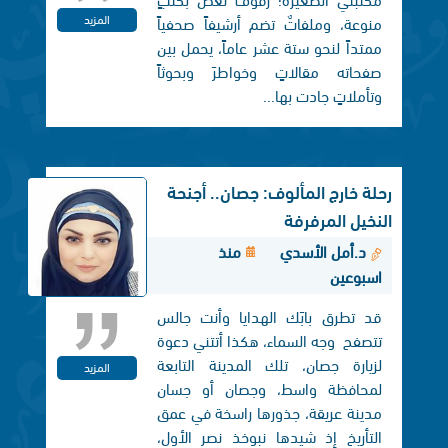
المزيد
منوعة، وملفاتٌ تضم أرشيفاً صحفياً
ممتداً لنحو ستة عشر عاماً، يحمل بين
صفحاته مقالاتٍ وخواطرَ وبحوثاً
وتأملاتٍ جادت بها...
رحلة خارج المألوف: جصان.. أجنحة
النخيل المرفرفة
د.أمل الأسدي
منذ
اسبوعين
قد تطرق بابَك الهدايا وأنت جالس
تتصفح وجه السماء، هكذا أتتني دعوة
لزيارة جصان، تلك المدينة التابعة
المزيد
لمحافظة واسط، وجصان أو جسان
مدينة عريقة، جذورها راسخة في عمق
التأريخ إذ شيدها نبوخذ نصر الأول،