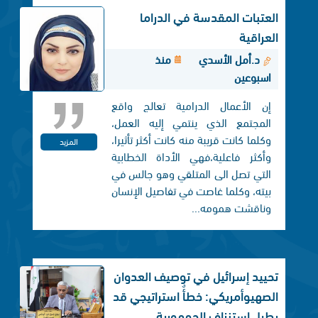
العتبات المقدسة في الدراما
العراقية
د.أمل الأسدي
منذ
اسبوعين
إن الأعمال الدرامية تعالج واقع
المجتمع الذي ينتمي إليه العمل،
وكلما كانت قريبة منه كانت أكثر تأثيرا،
المزيد
وأكثر فاعلية،فهي الأداة الخطابية
التي تصل الی المتلقي وهو جالس في
بيته، وكلما غاصت في تفاصيل الإنسان
وناقشت همومه...
تحييد إسرائيل في توصيف العدوان
الصهيوأمريكي: خطأٌ استراتيجي قد
يطيل استنزاف الجمهورية