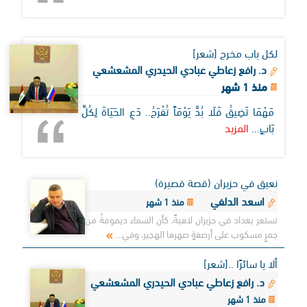
لكل باب مخرج [شعر]
د. رافع زعاطي عبادي الحيدري المشعشعي
منذ 1 شهر
مَهْمَا تَضِيقُ فَلَا بُدَّ يَوْمَاً تُفْرَجُ.. دَعِ الحَيَاةَ لِكُلِّ
بَابٍ...
المزيد
نعيق في حزيران (قصة قصيرة)
اسعد الدلفي
منذ 1 شهر
تستعر بغداد في حزيران لاهبةً، كأن السماء ديمومةٌ من
جمرٍ مسكوب على أرصفةٍ صهرها الهجير، وفي...
ألا يا سائرًا ..[شعر]
د. رافع زعاطي عبادي الحيدري المشعشعي
منذ 1 شهر