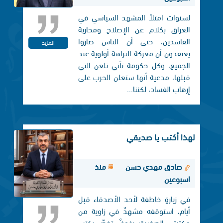
لسنوات امتلأ المشهد السياسي في
العراق بكلام عن الإصلاح ومحاربة
الفاسدين، حتى أن الناس صاروا
المزيد
يعتقدون أن معركة النزاهة أولوية عند
الجميع، وكل حكومة تأتي تلعن التي
قبلها، مدعية أنها ستعلن الحرب على
إرهاب الفساد، لكننا...
لهذا أكتب يا صديقي
صادق مهدي حسن
منذ
اسبوعين
في زيارةٍ خاطفة لأحد الأصدقاء قبل
أيام، استوقفه مشهدٌ في زاوية من
مكتبتي الصغيرة؛ رفوفٌ تغصّ بكتبٍ