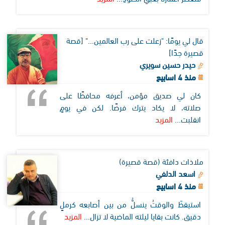
قال لي يومًا: "زعلت على رب العالمين..." [قصة
قصيرة جدًا]
حيدر حسين سويري
منذ 4 اسابيع
كان لي صديق مؤمن، أعرفه محافظًا على
صلاته، لا يكاد يترك فرضًا. لكن في يومٍ
انقلبت...
المزيد
ملاذات دافئة (قصة قصيرة)
اسعد الدلفي
منذ 4 اسابيع
استيقظَ والوقتُ ينسلُّ من بين أصابعه كرملٍ
دقيق. كانت بقايا ليلته الماضية لا تزال...
المزيد