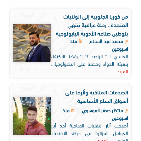
من كوريا الجنوبية إلى الولايات
المتحدة.. رحلة عراقية تنتهي
بتوطين صناعة الأدوية البايولوجية
محمد عبد السلام
منذ
اسبوعين
العابدي لـ ” الراصد ٢٤ ” رفضنا الاكتفاء
بتعبئة الدواء وحصلنا على التكنولوجيا...
المزيد
الصدمات المناخية وأثرها على
أسواق السلع الأساسية
منتظر جعفر الموسوي
منذ
اسبوعين
أصبحت آثار التقلبات المناخية أحد أبرز
العوامل المؤثرة في حركة الاقتصاد
العالمي...
المزيد