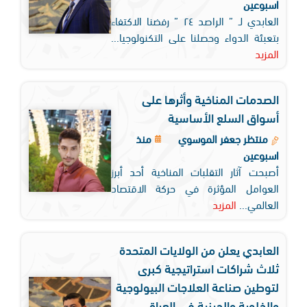
اسبوعين
العابدي لـ ” الراصد ٢٤ ” رفضنا الاكتفاء
بتعبئة الدواء وحصلنا على التكنولوجيا...
المزيد
الصدمات المناخية وأثرها على
أسواق السلع الأساسية
منتظر جعفر الموسوي
منذ
اسبوعين
أصبحت آثار التقلبات المناخية أحد أبرز
العوامل المؤثرة في حركة الاقتصاد
العالمي...
المزيد
العابدي يعلن من الولايات المتحدة
ثلاث شراكات استراتيجية كبرى
لتوطين صناعة العلاجات البيولوجية
والخلوية والجينية في العراق