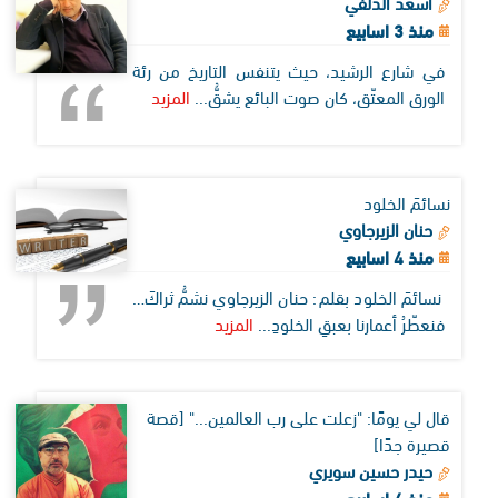
اسعد الدلفي
منذ 3 اسابيع
في شارع الرشيد، حيث يتنفس التاريخ من رئة
الورق المعتّق، كان صوت البائع يشقُّ...
المزيد
نسائمَ الخلود
حنان الزيرجاوي
منذ 4 اسابيع
نسائمَ الخلود بقلم: حنان الزيرجاوي نشمُّ ثراكَ…
فنعطّرُ أعمارنا بعبقِ الخلودِ...
المزيد
قال لي يومًا: "زعلت على رب العالمين..." [قصة
قصيرة جدًا]
حيدر حسين سويري
منذ 4 اسابيع