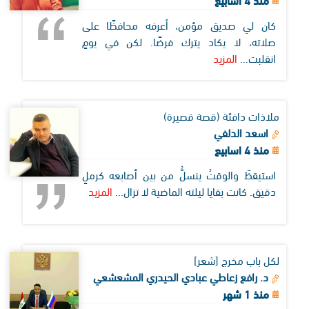
كان لي صديق مؤمن، أعرفه محافظًا على
صلاته، لا يكاد يترك فرضًا. لكن في يومٍ
انقلبت...
المزيد
ملاذات دافئة (قصة قصيرة)
اسعد الدلفي
منذ 4 اسابيع
استيقظَ والوقتُ ينسلُّ من بين أصابعه كرملٍ
دقيق. كانت بقايا ليلته الماضية لا تزال...
المزيد
لكل باب مخرج [شعر]
د. رافع زعاطي عبادي الحيدري المشعشعي
منذ 1 شهر