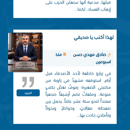
قبلها، مدعية أنها ستعلن الحرب على
إرهاب الفساد، لكننا...
لهذا أكتب يا صديقي
صادق مهدي حسن
منذ
اسبوعين
في زيارةٍ خاطفة لأحد الأصدقاء قبل
أيام، استوقفه مشهدٌ في زاوية من
مكتبتي الصغيرة؛ رفوفٌ تغصّ بكتبٍ
المزيد
منوعة، وملفاتٌ تضم أرشيفاً صحفياً
ممتداً لنحو ستة عشر عاماً، يحمل بين
صفحاته مقالاتٍ وخواطرَ وبحوثاً
وتأملاتٍ جادت بها...