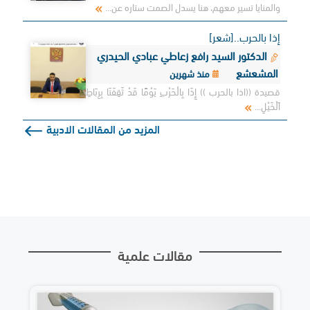
والمنايا تسير معهم، هنا يسدل الصمت ستاره عن...
إذا بالحرب..[شعر]
الدكتور السيد رافع زعاطي عبادي الحيدري
المشعشع
منذ شهرين
قصيدة ((اذا بالحرب )) إِذَا بِالْحَرْبِ يَوْمًا قَدْ ثَقِفَنَا بِرِبَاطِ
اَلْخَيْلِ...
المزيد من المقالات الادبية
مقالات علمية