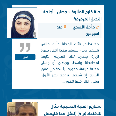
رحلة خارج المألوف: جصان.. أجنحة
النخيل المرفرفة
د.أمل الأسدي
منذ
اسبوعين
قد تطرق بابَك الهدايا وأنت جالس
تتصفح وجه السماء، هكذا أتتني دعوة
لزيارة جصان، تلك المدينة التابعة
المزيد
لمحافظة واسط، وجصان أو جسان
مدينة عريقة، جذورها راسخة في عمق
التأريخ إذ شيدها نبوخذ نصر الأول،
وبنی التلة فيها لتكون...
مشاريع العتبة الحسينية مثال
للاقتداء (ح 4) (لمثل هذا فليعمل