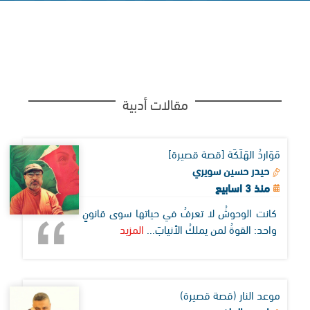
مقالات أدبية
مَوَاردُ الهَلَكَة [قصة قصيرة]
حيدر حسين سويري
منذ 3 اسابيع
كانت الوحوشُ لا تعرفُ في حياتها سوى قانونٍ
واحد: القوةُ لمن يملكُ الأنيابَ...
المزيد
موعد النار (قصة قصيرة)