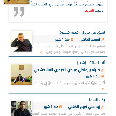
مَهْمَا تَضِيقُ فَلَا بُدَّ يَوْمَاً تُفْرَجُ.. دَعِ الحَيَاةَ لِكُلِّ
بَابٍ...
المزيد
نعيق في حزيران (قصة قصيرة)
اسعد الدلفي
منذ 1 شهر
تستعر بغداد في حزيران لاهبةً، كأن السماء ديمومةٌ من
جمرٍ مسكوب على أرصفةٍ صهرها الهجير، وفي...
ألا يا سائرًا ..[شعر]
د. رافع زعاطي عبادي الحيدري المشعشعي
منذ 1 شهر
أَلَا يَا سَائِرًا نَحْوَ الحُسَيْنِ بِمُقْدِمٍ.. حُطَّ الرِّحَالَ إِنْ وَصَلْتَ...
بكاء السماء...
زيد علي كريم الكفلي
منذ 1 شهر
زيد علي كريم /الكفل في صحراء كربلاء يسير القوم