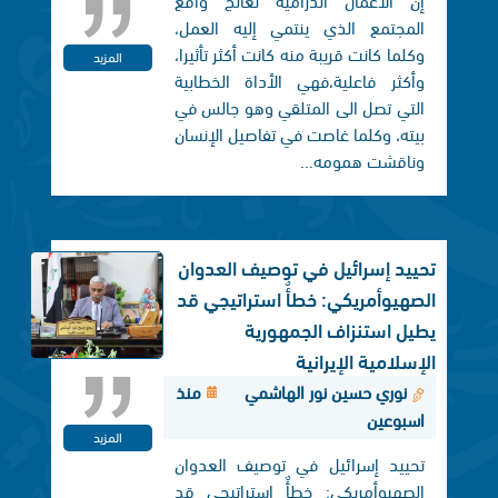
المجتمع الذي ينتمي إليه العمل،
وكلما كانت قريبة منه كانت أكثر تأثيرا،
المزيد
وأكثر فاعلية،فهي الأداة الخطابية
التي تصل الی المتلقي وهو جالس في
بيته، وكلما غاصت في تفاصيل الإنسان
وناقشت همومه...
تحييد إسرائيل في توصيف العدوان
الصهيوأمريكي: خطأٌ استراتيجي قد
يطيل استنزاف الجمهورية
الإسلامية الإيرانية
نوري حسين نور الهاشمي
منذ
اسبوعين
المزيد
تحييد إسرائيل في توصيف العدوان
الصهيوأمريكي: خطأٌ استراتيجي قد