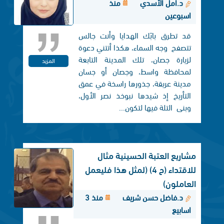
د.أمل الأسدي
منذ
اسبوعين
قد تطرق بابَك الهدايا وأنت جالس
تتصفح وجه السماء، هكذا أتتني دعوة
لزيارة جصان، تلك المدينة التابعة
المزيد
لمحافظة واسط، وجصان أو جسان
مدينة عريقة، جذورها راسخة في عمق
التأريخ إذ شيدها نبوخذ نصر الأول،
وبنی التلة فيها لتكون...
مشاريع العتبة الحسينية مثال
للاقتداء (ح 4) (لمثل هذا فليعمل
العاملون)
د.فاضل حسن شريف
منذ 3
اسابيع