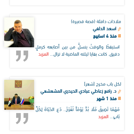
ملاذات دافئة (قصة قصيرة)
اسعد الدلفي
منذ 4 اسابيع
استيقظَ والوقتُ ينسلُّ من بين أصابعه كرملٍ
دقيق. كانت بقايا ليلته الماضية لا تزال...
المزيد
لكل باب مخرج [شعر]
د. رافع زعاطي عبادي الحيدري المشعشعي
منذ 1 شهر
مَهْمَا تَضِيقُ فَلَا بُدَّ يَوْمَاً تُفْرَجُ.. دَعِ الحَيَاةَ لِكُلِّ
بَابٍ...
المزيد