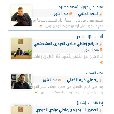
نعيق في حزيران (قصة قصيرة)
اسعد الدلفي
منذ 1 شهر
تستعر بغداد في حزيران لاهبةً، كأن السماء ديمومةٌ من
جمرٍ مسكوب على أرصفةٍ صهرها الهجير، وفي...
ألا يا سائرًا ..[شعر]
د. رافع زعاطي عبادي الحيدري المشعشعي
منذ 1 شهر
أَلَا يَا سَائِرًا نَحْوَ الحُسَيْنِ بِمُقْدِمٍ.. حُطَّ الرِّحَالَ إِنْ وَصَلْتَ...
بكاء السماء...
زيد علي كريم الكفلي
منذ 1 شهر
زيد علي كريم /الكفل في صحراء كربلاء يسير القوم
والمنايا تسير معهم، هنا يسدل الصمت ستاره عن...
إذا بالحرب..[شعر]
الدكتور السيد رافع زعاطي عبادي الحيدري