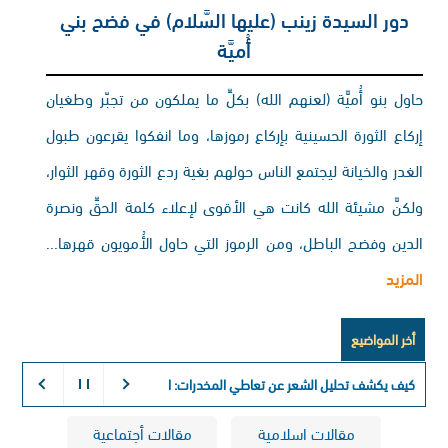
دور السيدة زينب (عليها السَّلام) في فضح بني
أُميَّة
حاول بنو أُميَّة (لعنهم الله) بكلِّ ما يملكون من تجبّر وطغيان
إركاع الثورة الحسينية بإركاع رموزها، وما انفكوا يقرعون طبول
الغدر والخيانة ليجتمع الناس حولهم بغية ردع الثورة وقهر الثوار،
ولكنَّ مشيئة الله كانت هي الأقوى لإعلاء كلمة الحقِّ ونصرة
الدين وفضح الباطل، ومن الرموز التي حاول الأُمويون قهرها...
المزيد
أخر المواضيع
كيف يكشف تحليل الشعر عن تعاطي المخدرات:
التفسير الكيميائي لذاكرة الجسم ط
مقالات اسلامية
مقالات أجتماعية