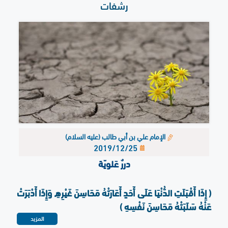
رشفات
الإمام علي بن أبي طالب (عليه السلام)
2019/12/25
دررٌ عَلويّة
( إِذَا أَقْبَلَتِ الدُّنْيَا عَلَى أَحَدٍ أَعَارَتْهُ مَحَاسِنَ غَيْرِهِ وَإِذَا أَدْبَرَتْ
عَنْهُ سَلَبَتْهُ مَحَاسِنَ نَفْسِهِ )
المزيد