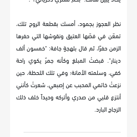
نظر العجوز بجمود، أمسك بقطعة الروح تلك،
تمعّن في فصّها العتيق ونقوشها التي حفرها
الزمن حفرًا، ثم قال بلهجةٍ جافة: "خمسون ألف
دينار". قبضتُ المبلغ وكأنه جمرٌ يكوي راحة
كفي، وسلمته الأمانة؛ وفي تلك اللحظة، حين
نزعتُ خاتمي المحبب عن إصبعي، شعرتُ كأنني
أنتزع قلبي من صدري وأتركه وحيداً خلف ذلك
الزجاج البارد.