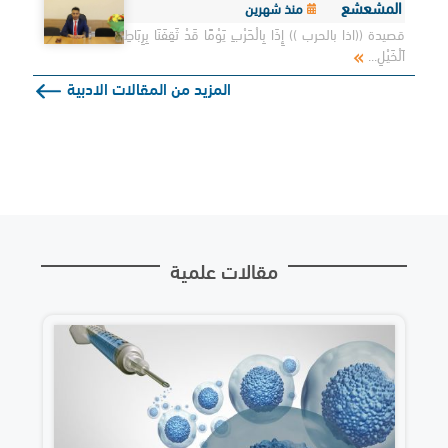
المشعشع
منذ شهرين
قصيدة ((اذا بالحرب )) إِذَا بِالْحَرْبِ يَوْمًا قَدْ ثَقِفَنَا بِرِبَاطِ
اَلْخَيْلِ...
المزيد من المقالات الادبية
مقالات علمية