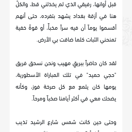
قبل أوانها، رفيقي الذي لم يخذلني قط، والكلُّ
هنا في أزقة بغداد يشهد بتفرده، حتى أنهم
أقسموا يوماً أن فيه سراً مخبأً، أو قوةً خفية
تمنحني الثبات كلما ضاقت بي الأرض.
لقد كان حاضراً ببريقٍ مهيب ونحن نسحق فريق
"حجي حميد" في تلك المباراة الأسطورية،
يومها كان يلمع مع كل صرخة فوز، وكأنه
يضحك معي في أكثر أيامنا صخباً ومرحاً.
وحتى حين كانت شمس شارع الرشيد تذيب