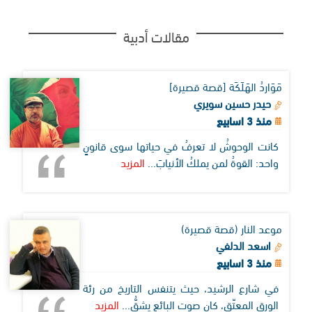
مقالات أدبية
مَوَاردُ الهَلَكَة [قصة قصيرة]
حيدر حسين سويري
منذ 3 اسابيع
كانت الوحوشُ لا تعرفُ في حياتها سوى قانونٍ
واحد: القوةُ لمن يملكُ الأنيابَ...
المزيد
موعد النار (قصة قصيرة)
اسعد الدلفي
منذ 3 اسابيع
في شارع الرشيد، حيث يتنفس التاريخ من رئة
الورق المعتّق، كان صوت البائع يشقُّ...
المزيد