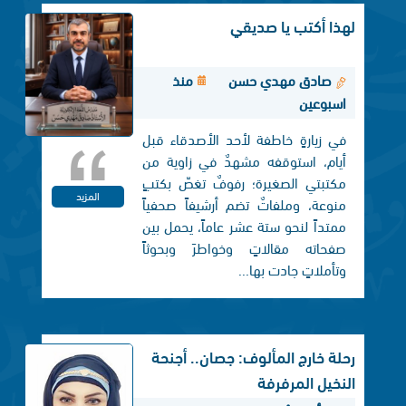
لهذا أكتب يا صديقي
صادق مهدي حسن
منذ
اسبوعين
في زيارةٍ خاطفة لأحد الأصدقاء قبل
أيام، استوقفه مشهدٌ في زاوية من
مكتبتي الصغيرة؛ رفوفٌ تغصّ بكتبٍ
المزيد
منوعة، وملفاتٌ تضم أرشيفاً صحفياً
ممتداً لنحو ستة عشر عاماً، يحمل بين
صفحاته مقالاتٍ وخواطرَ وبحوثاً
وتأملاتٍ جادت بها...
رحلة خارج المألوف: جصان.. أجنحة
النخيل المرفرفة