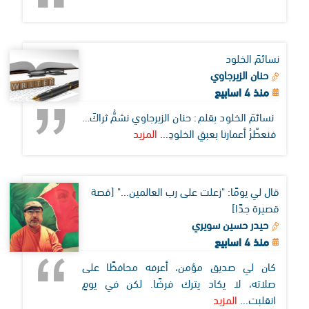
نسائمَ الخلود
حنان الزيرجاوي
منذ 4 اسابيع
نسائمَ الخلود بقلم: حنان الزيرجاوي نشمُّ ثراكَ…
فنعطّرُ أعمارنا بعبقِ الخلودِ...
المزيد
قال لي يومًا: "زعلت على رب العالمين..." [قصة
قصيرة جدًا]
حيدر حسين سويري
منذ 4 اسابيع
كان لي صديق مؤمن، أعرفه محافظًا على
صلاته، لا يكاد يترك فرضًا. لكن في يومٍ
انقلبت...
المزيد