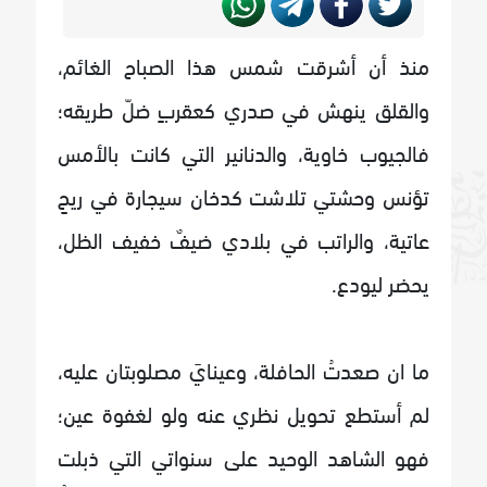
منذ أن أشرقت شمس هذا الصباح الغائم،
والقلق ينهش في صدري كعقربٍ ضلّ طريقه؛
فالجيوب خاوية، والدنانير التي كانت بالأمس
تؤنس وحشتي تلاشت كدخان سيجارة في ريحٍ
عاتية، والراتب في بلادي ضيفٌ خفيف الظل،
يحضر ليودع.
ما ان صعدتُ الحافلة، وعينايَ مصلوبتان عليه،
لم أستطع تحويل نظري عنه ولو لغفوة عين؛
فهو الشاهد الوحيد على سنواتي التي ذبلت