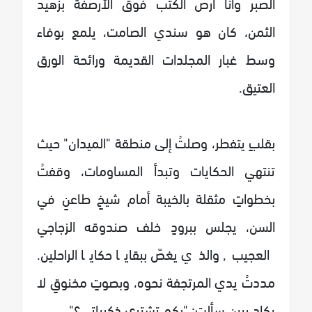
الصبر وأنا أرصّ الكتب فوق الأرصفة بزهيد
الثمن، كان هو سندي الصامت، يلمع بوفاء
وسط غبار المجلدات القديمة ورائحة الورق
العتيق.
بقلبٍ يتفطر، وصلتُ إلى منطقة "الميدان" حيث
تنتهي الحكايات وتبدأ المساومات، وقفتُ
بخطواتٍ مثقلة بالخيبة أمام شيخٍ طاعنٍ في
السن، يجلس ببرودٍ خلف صندوقه الزجاجي
العجيب, والذي يغصّ ببقايا حكايا الراحلين.
مددتُ يدي المرتجفة نحوه، وبصوتٍ مخنوقٍ لا
يكاد يبين سألت: "بكم تشتري ذكرياتي؟".