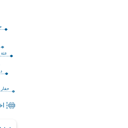
حف
عثة ص
دود
حفار ساق ا
اخ