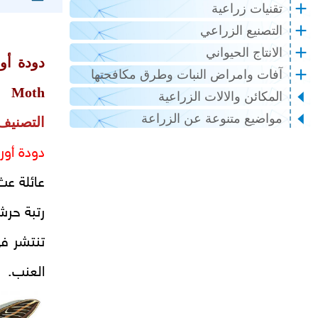
تقنيات زراعية
التصنيع الزراعي
الانتاج الحيواني
دودة أو
آفات وامراض النبات وطرق مكافحتها
Moth
المكائن والالات الزراعية
مواضيع متنوعة عن الزراعة
التصنيف
دودة أور
عائلة
رتبة 
تنتشر في
العنب.