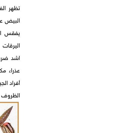
تظهر الف
اليرقات 
اشد ضررا
عذراء مك
أفراد الج
الظروف الجو