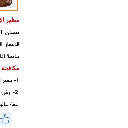
مظهر الإ
تتغذى ا
الاعمار 
خاصة اذا 
مكافحة د
1
- جمع ا
غم/ غالو