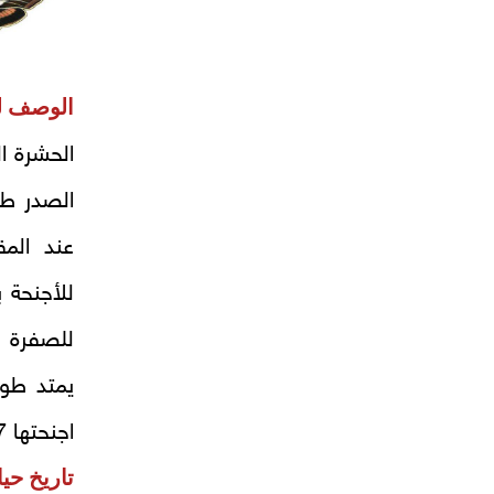
الوصف ل
الحشرة ا
الصدر طو
عند المق
للأجنحة 
للصفرة و
اجنحتها 7 س.
تاريخ حيا