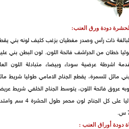
حشرة دودة ورق العنب:
لبالغة ذات رأس وصدر مغطيان بزغب كثيف لونه بني يقط
ليا خطان من الحراشف فاتحة اللون. لون البطن بني عليه
دمة اشرطة عرضية سوداء وبيضاء متبادلة اللون العا
بني مائل للسمرة، يقطع الجناح الامامي طوليا شريط مائ
به عروق فاتحة اللون، يتوسط الجناح الخلفي شريط عري
يمتد طوليا على كل الجناح لون محمر طول الحشرة 4 سم 
ة دودة أوراق العنب :