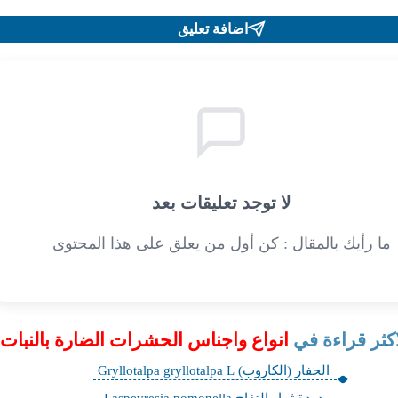
اضافة تعليق
لا توجد تعليقات بعد
ما رأيك بالمقال : كن أول من يعلق على هذا المحتوى
اكثر قراءة في
انواع واجناس الحشرات الضارة بالنبات
الحفار (الكاروب) Gryllotalpa gryllotalpa L
دودة ثمار التفاح Laspeyresia pomonella