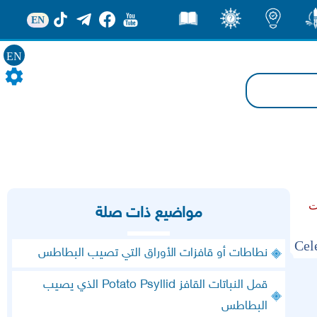
EN
ور
اضاءات
ثقف
قصص
EN
ت
مواضيع ذات صلة
نطاطات أو قافزات الأوراق التي تصيب البطاطس
قمل النباتات القافز Potato Psyllid الذي يصيب
البطاطس