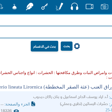
صوت
صور
فيديو
أقلام
مفتاح
رشفات
مشكاة
منش
بحث
ت وامراض النبات وطرق مكافحتها :
الحشرات :
انواع واجناس الحشرا
ت :
العنب (عثة الصقر المخططة) Celerio lineata Lirornica
أ.د اياد يوسف الحاج اسماعيل و بنان راكان دبدوب
ف:
حشرات البساتين (نظري وعملي)
...
ر:
الجزء والصفحة:
25-
18336