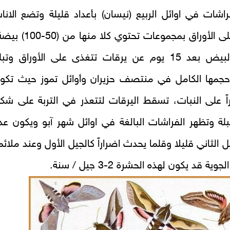
راشات في اوائل الربيع (نيسان) بأعداد قليلة وتضع الانا
البيض على الأوراق بمجموعات تحتوي كلا منها من (0
يفقس البيض بعد 15 يوم عن يرقات تتغذى على الأوراق وتب
حجمها الكامل في منتصف حزيران وأوائل تموز حيث تكو
ً على النبات، تسقط اليرقات لتتعذر في التربة على شك
بلة وتظهر الفراشات البالغة في اوائل شهر آبو ويكون عد
يل الثاني قليلا وقلما يحدث اضراراً كالجيل الأول وعند ملائم
ية قد يكون لهذه الحشرة 2-3 جيل / سنة.