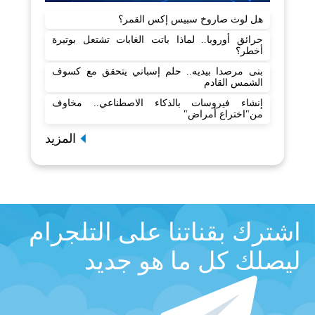
هل لوث صاروخ سبيس إكس القمر؟
حرائق أوروبا.. لماذا باتت الغابات تشتعل بوتيرة
أخطر؟
بنى مرصدا بيديه.. حلم إسباني يتحقق مع كسوف
الشمس القادم
إنشاء فيروسات بالذكاء الاصطناعي.. مخاوف
من"اختراع أمراض"
المزيد
اشترك بقناتنا على التلجرام
ليصلك كل ما هو جديد