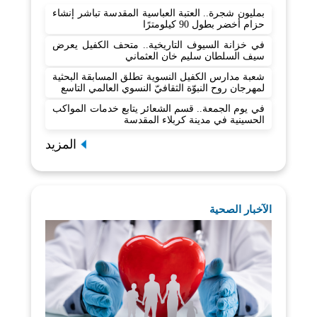
بمليون شجرة.. العتبة العباسية المقدسة تباشر إنشاء
حزام أخضر بطول 90 كيلومترًا
في خزانة السيوف التاريخية.. متحف الكفيل يعرض
سيف السلطان سليم خان العثماني
شعبة مدارس الكفيل النسوية تطلق المسابقة البحثية
لمهرجان روح النبوّة الثقافيّ النسوي العالمي التاسع
في يوم الجمعة.. قسم الشعائر يتابع خدمات المواكب
الحسينية في مدينة كربلاء المقدسة
المزيد
الآخبار الصحية