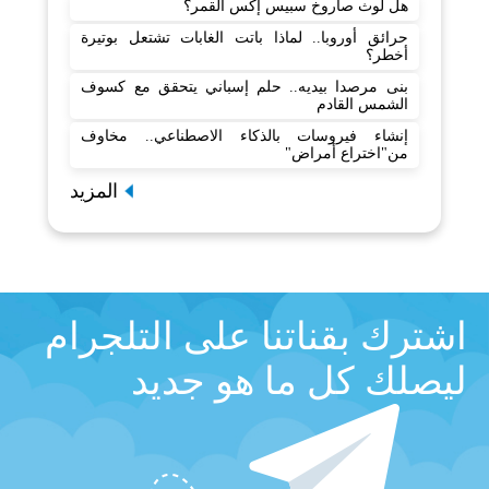
هل لوث صاروخ سبيس إكس القمر؟
حرائق أوروبا.. لماذا باتت الغابات تشتعل بوتيرة
أخطر؟
بنى مرصدا بيديه.. حلم إسباني يتحقق مع كسوف
الشمس القادم
إنشاء فيروسات بالذكاء الاصطناعي.. مخاوف
من"اختراع أمراض"
المزيد
اشترك بقناتنا على التلجرام
ليصلك كل ما هو جديد