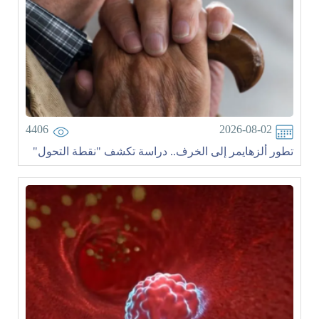
4406
2026-08-02
تطور ألزهايمر إلى الخرف.. دراسة تكشف "نقطة التحول"