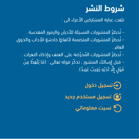
شروط النشر
نلفت عناية المشاركين الأعزاء الى :
- تُحظرُ المنشورات المسيئة للأديان والرموز المقدسة .
- تُحظرُ المنشورات المتضمنة لألفاظٍ خادشةٍ للآداب والذوق
العام .
- تُحظرُ المنشورات المُحرّضة على العنف وإذكاء النعرات .
- قبل إرسالكَ المنشور ، تذكّر قوله تعالى : (مَا يَلْفِظُ مِنْ
قَوْلٍ إِلَّا لَدَيْهِ رَقِيبٌ عَتِيدٌ).
تسجيل دخول
تسجيل مستخدم جديد
نسيت معلوماتي