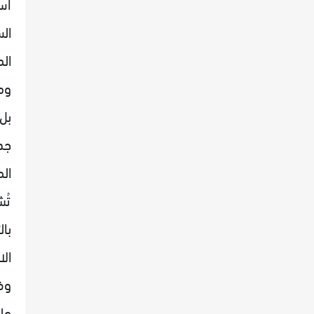
اس
الم
ومن
بل
جد
الم
تُ
با
ال
عل