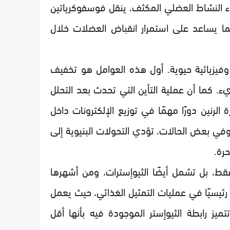
اك المرتفع للطاقة. فعندما يزداد الطلب على ATP أثناء النشاط العضلي المكثف، ينقل فوسفوكرياتين
A لتكوين ATP بسرعة كبيرة، مما يساعد على استمرار انقباض العضلات خلال
 وفيزيائية حيوية. أول هذه العوامل هو تخفيف
زيء. كما أن عملية التأين التي تحدث بعد التحلل
الرنين دورًا مهمًا في توزيع الإلكترونات داخل
 وفي بعض الحالات، تؤدي التحولات البنيوية إلى
حرة.
فقط، بل تشمل أيضًا الثيوإسترات، ومن أشهرها
. يُعد هذا المركب محورًا رئيسيًا في عمليات التمثيل الغذائي، حيث يعمل
ميز رابطة الثيوإستر الموجودة فيه بأنها أقل