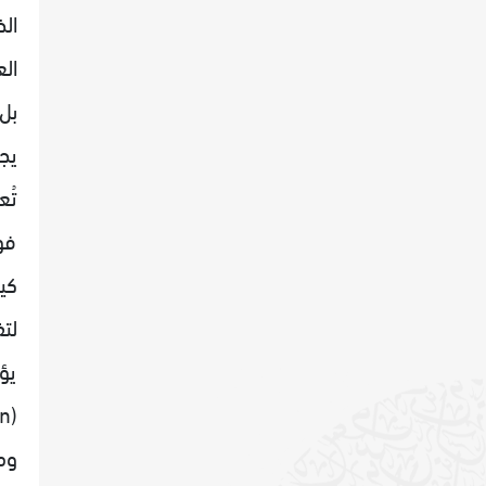
ال
بل
يج
فو
لت
يؤ
(Tautomerization)، مما يزيد من مقدار الطاقة المنطلقة.
وم