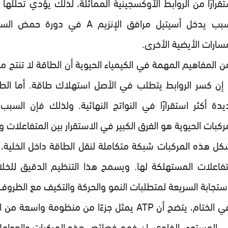
تقرارًا من الروابط الأوكسجينية المماثلة، لذلك يؤدي تحللها
السبب يدخل أسيتيل مرافق الإنزي
سارات الأيضية الأخرى.
 المفاهيم المهمة في الكيمياء الحيوية أن الطاقة لا تنتج من م
 إن كسر الروابط يتطلب في الأصل استهلاك طاقة. أما الطا
يدة أكثر استقرارًا في النواتج النهائية. ولذلك فإن السب
ركبات الحيوية هو الفرق الكبير في الاستقرار بين المتفاعلات وا
شكل هذه المركبات شبكة متكاملة لنقل الطاقة داخل الخلية،
لتفاعلات المستهلكة لها. ويسمح هذا التنظيم الدقيق للخلا
استجابة السريعة لمتطلبات النمو والحركة والتكيف مع الظروف ا
وفي الختام، يتضح أن ATP يمثل جزءًا من منظومة
ى المستوى الخلوي. إن فهم خصائص هذه المركبات والعوامل ا