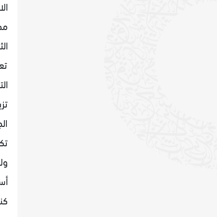
الث
تع
الت
تز
ال
تكو
ول
كن