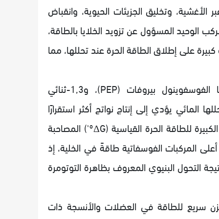
 الأغشية، وتخليق الجزيئات الحيوية، وانقباض
إشارات العصبية. ومع ذلك، فإن ATP ليس المركب الوحيد المسؤول عن تزويد الخلايا بالطاقة،
بيرة على إطلاق الطاقة الحرة عند تحللها، مما
تُعرف هذه المركبات بالمركبات عالية الطاقة، ومن أهمها الفوسفوينول بيروفات (PEP)، و1,3-ثنائي
 المائي يؤدي إلى إنتاج نواتج أكثر استقرارًا
كيميائيًا مقارنة بالمركبات الأصلية، وهو ما يفسر القيم السالبة الكبيرة للطاقة الحرة القياسية (ΔG°') المصاحبة
على المركبات الفوسفاتية طاقةً في الخلية، إذ
يجة التحول البنيوي المعروف بظاهرة التوتومرة
خزن سريع للطاقة في العضلات والأنسجة ذات