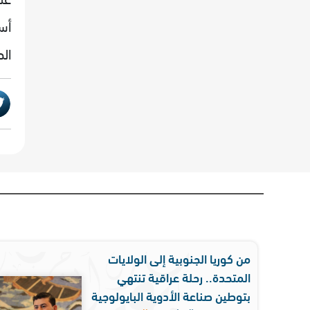
أس
الط
من كوريا الجنوبية إلى الولايات
المتحدة.. رحلة عراقية تنتهي
بتوطين صناعة الأدوية البايولوجية