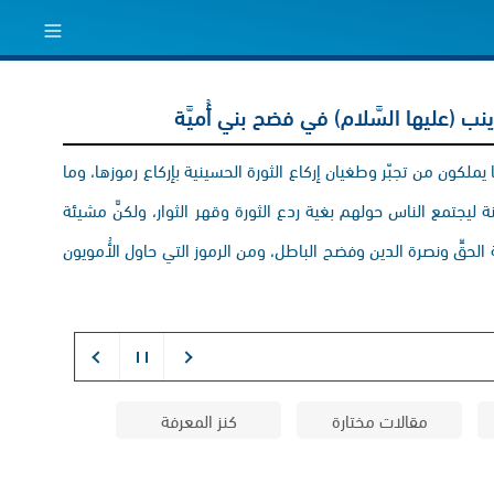
نب (عليها السَّلام) في فضح بني أُميَّة
 ما يملكون من تجبّر وطغيان إركاع الثورة الحسينية بإركاع رموزها، وما
ة ليجتمع الناس حولهم بغية ردع الثورة وقهر الثوار، ولكنَّ مشيئة
الحقِّ ونصرة الدين وفضح الباطل، ومن الرموز التي حاول الأُمويون
مقالات مختارة
كنز المعرفة