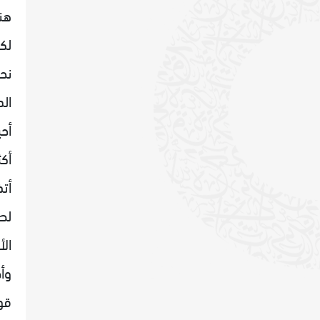
هنا
لكن
نح
الد
أحي
أكث
أت
لص
ال
وأ
قو