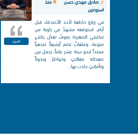
صادق مهدي حسن
منذ
اسبوعين
في زيارةٍ خاطفة لأحد الأصدقاء قبل
أيام، استوقفه مشهدٌ في زاوية من
مكتبتي الصغيرة؛ رفوفٌ تغصّ بكتبٍ
المزيد
منوعة، وملفاتٌ تضم أرشيفاً صحفياً
ممتداً لنحو ستة عشر عاماً، يحمل بين
صفحاته مقالاتٍ وخواطرَ وبحوثاً
وتأملاتٍ جادت بها...