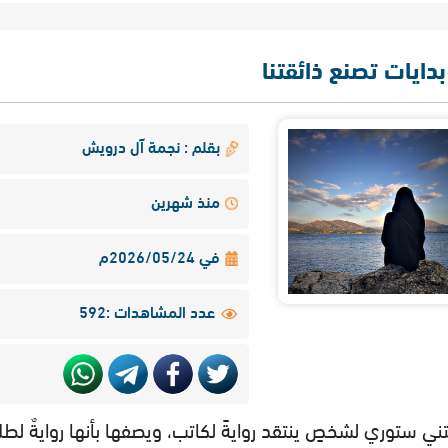
بدايات تصنع ذائقتنا
بقلم : نجمة آل درويش
منذ شهرين
في 2026/05/24م
عدد المشاهدات :592
ني ستوري لشخصٍ ينتقد روايةً لكاتب، ويصفها بأنها روايةٌ لطلا