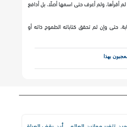
 لم أقرأها، ولم أعرف حتى اسمها أصلًا، بل أدافع
ة، حتى وإن لم تحقق كتاباته الطموح ذاته أو
عجبون بهذا
حين تتغير موازين العالم .. أين يقف العراق