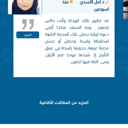
د.أمل الأسدي
منذ
اسبوعين
قد تطرق بابَك الهدايا وأنت جالس
تتصفح وجه السماء، هكذا أتتني
دعوة لزيارة جصان، تلك المدينة التابعة
المزيد
لمحافظة واسط، وجصان أو جسان
مدينة عريقة، جذورها راسخة في عمق
التأريخ إذ شيدها نبوخذ نصر الأول،
وبنی التلة فيها لتكون...
المزيد من المقالات الثقافية