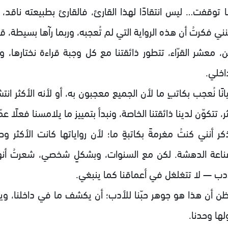
 توقفت… ليس انتقادًا لهذا القارئ، فالقارئ بطبيعته ناقد، وم
ني فكرتُ أن هذه الرواية التي لم تُعجبه، وربما رآها بسيطة، 
ن، معشر القرّاء، تتطور ذائقتنا مع كل وجبة قراءة نختارها
اخلي.
انًا نُعجب بكاتبٍ ما لأن الجميع معجبون به، أو لأنه الأكثر انتش
ر، تتكوّن لدينا ذائقتنا الخاصة، ونبدأ بتمييز ما يلامسنا فعلً
ذكر أنني كنتُ مغرمةً بكاتبةٍ ما؛ لأن رواياتها كانت الأكثر
ناعة الدهشة. لكن مع السنوات، وبشكلٍ شخصي، شعرتُ أن
أدب — لا تتغلغل في أعماقنا كما ينبغي.
ظن أن هذا هو جوهر حبّنا للأدب؛ أن يكشف ما في داخلنا، و
لها وحدنا.