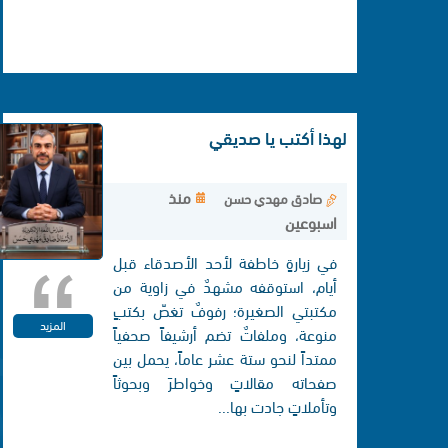
لهذا أكتب يا صديقي
منذ
صادق مهدي حسن
اسبوعين
في زيارةٍ خاطفة لأحد الأصدقاء قبل
أيام، استوقفه مشهدٌ في زاوية من
مكتبتي الصغيرة؛ رفوفٌ تغصّ بكتبٍ
المزيد
منوعة، وملفاتٌ تضم أرشيفاً صحفياً
ممتداً لنحو ستة عشر عاماً، يحمل بين
صفحاته مقالاتٍ وخواطرَ وبحوثاً
وتأملاتٍ جادت بها...