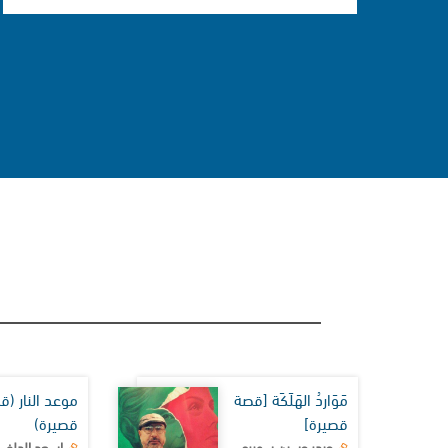
مَوَاردُ الهَلَكَة [قصة
موعد النار (ق
قصيرة]
قصيرة)
حيدر حسين سويري
اسعد الدلفي