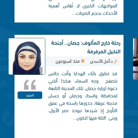
المواجهات الكبرى لا تُقاس أهمية
الأحداث بحجم الضربات...
رحلة خارج المألوف: جصان.. أجنحة
النخيل المرفرفة
منذ اسبوعين
د.أمل الأسدي
قد تطرق بابَك الهدايا وأنت جالس
تتصفح وجه السماء، هكذا أتتني
دعوة لزيارة جصان، تلك المدينة التابعة
لمحافظة واسط، وجصان أو جسان
المزيد
مدينة عريقة، جذورها راسخة في عمق
التأريخ إذ شيدها نبوخذ نصر الأول،
وبنی التلة فيها لتكون...