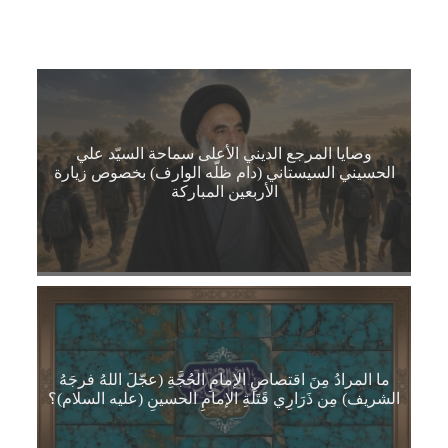
وصايا المرجع الديني الأعلى سماحة السيّد علي
الحسيني السيستاني (دام ظلّه الوارف) بخصوص زيارة
الأربعين المباركة
ما المرادُ مِنَ اقتصاصِ الإمامِ الحُجَّةِ (عجّلَ اللهُ فرجَهُ
الشريف) مِن ذَرَارِي قَتَلَةِ الإمامِ الحسينِ (عليه السلام)؟