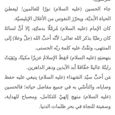
جاء الحسين (عليه السلام) نورًا للعالمين؛ ليعطيَ
الحياة الأبديّة، ويحرّرَ النفوس من الأغلال الإبليسيّة.
كان الإمام (عليه السلام) مُرمّلًا بدمائِهِ، إلا أنَّ لسانَهُ
كان رطبًا بذكر الله تعالى؛ لأنّه أحبَّ الله (جلّ وعلا) إلى
المنتهى، وتمَّتْ عليه كلمة ربّه الحسنى.
بنهضتِهِ (عليه السلام) حُفِظَ الإسلامُ عزيزًا مكينًا، وبَقِيَتْ
رايتُهُ عاليةً خفّاقةً أبد الآبدين ودهر الداهرين.
مَن أحبَّ سيّد الشهداء (عليه السلام) ينبغي عليه حفظ
وصاياه، والتأسّي به في جميع مفاصل حياته؛ فالحسين
(عليه السلام) منهج إلهيّ للتكامل، ومصباح للهداية،
وسفينة للنجاة في بحر ظلمات الدنيا.