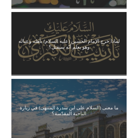
لماذا خرج الإمام الحسين (عليه السلام) بأهله وعياله
وهو يعلم أنّه سيقتل؟
ما معنى (السلام على ابن سدرة المنتهى) في زيارة
الناحية المقدّسة؟