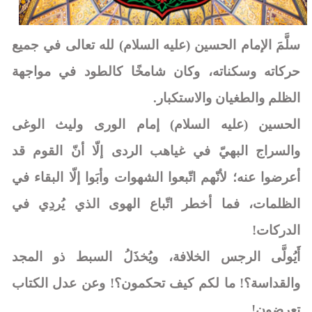
سلَّمَ الإمام الحسين (عليه السلام) لله تعالى في جميع
حركاته وسكناته، وكان شامخًا كالطود في مواجهة
الظلم والطغيان والاستكبار.
الحسين (عليه السلام) إمام الورى وليث الوغى
والسراج البهيّ في غياهب الردى إلّا أنّ القوم قد
أعرضوا عنه؛ لأنّهم اتّبعوا الشهوات وأبَوا إلّا البقاء في
الظلمات، فما أخطر اتّباع الهوى الذي يُردِي في
الدركات!
أَيُولَّى الرجس الخلافة، ويُخذَلُ السبط ذو المجد
والقداسة؟! ما لكم كيف تحكمون؟! وعن عدل الكتاب
تعرضون!