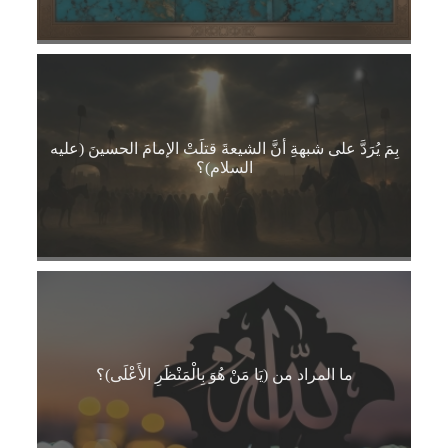
بِمَ يُرَدَّ على شبهةِ أنَّ الشيعةَ قتلَتْ الإمامَ الحسينَ (عليه
السلام)؟
ما المراد من (يَا مَنْ هُوَ بِالْمَنْظَرِ الأَعْلَى)؟