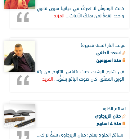
كانت الوحوشُ لا تعرفُ في حياتها سوى قانونٍ
واحد: القوةُ لمن يملكُ الأنيابَ...
المزيد
موعد النار (قصة قصيرة)
اسعد الدلفي
منذ اسبوعين
في شارع الرشيد، حيث يتنفس التاريخ من رئة
الورق المعتّق، كان صوت البائع يشقُّ...
المزيد
نسائمَ الخلود
حنان الزيرجاوي
منذ 4 اسابيع
نسائمَ الخلود بقلم: حنان الزيرجاوي نشمُّ ثراكَ…