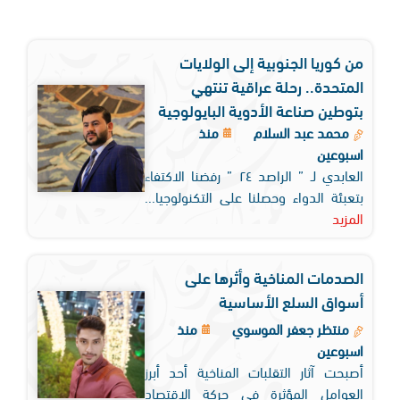
من كوريا الجنوبية إلى الولايات
المتحدة.. رحلة عراقية تنتهي
بتوطين صناعة الأدوية البايولوجية
محمد عبد السلام
منذ
اسبوعين
العابدي لـ ” الراصد ٢٤ ” رفضنا الاكتفاء
بتعبئة الدواء وحصلنا على التكنولوجيا...
المزيد
الصدمات المناخية وأثرها على
أسواق السلع الأساسية
منتظر جعفر الموسوي
منذ
اسبوعين
أصبحت آثار التقلبات المناخية أحد أبرز
العوامل المؤثرة في حركة الاقتصاد