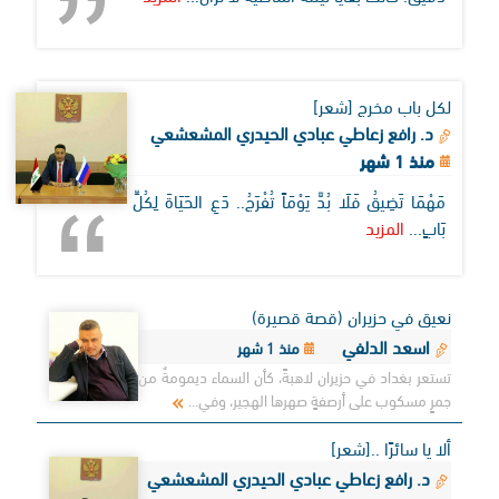
لكل باب مخرج [شعر]
د. رافع زعاطي عبادي الحيدري المشعشعي
منذ 1 شهر
مَهْمَا تَضِيقُ فَلَا بُدَّ يَوْمَاً تُفْرَجُ.. دَعِ الحَيَاةَ لِكُلِّ
بَابٍ...
المزيد
نعيق في حزيران (قصة قصيرة)
اسعد الدلفي
منذ 1 شهر
تستعر بغداد في حزيران لاهبةً، كأن السماء ديمومةٌ من
جمرٍ مسكوب على أرصفةٍ صهرها الهجير، وفي...
ألا يا سائرًا ..[شعر]
د. رافع زعاطي عبادي الحيدري المشعشعي