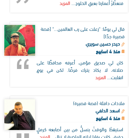
فنعطّرُ أعمارنا بعبقِ الخلودِ...
المزيد
قال لي يومًا: "زعلت على رب العالمين..." [قصة
قصيرة جدًا]
حيدر حسين سويري
منذ 4 اسابيع
كان لي صديق مؤمن، أعرفه محافظًا على
صلاته، لا يكاد يترك فرضًا. لكن في يومٍ
انقلبت...
المزيد
ملاذات دافئة (قصة قصيرة)
اسعد الدلفي
منذ 4 اسابيع
استيقظَ والوقتُ ينسلُّ من بين أصابعه كرملٍ
دقيق. كانت بقايا ليلته الماضية لا تزال...
المزيد