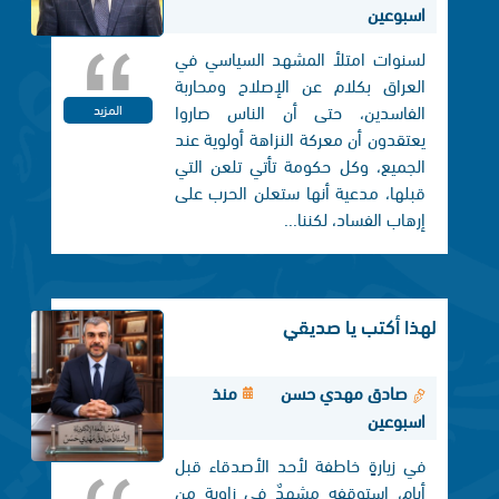
اسبوعين
لسنوات امتلأ المشهد السياسي في
العراق بكلام عن الإصلاح ومحاربة
الفاسدين، حتى أن الناس صاروا
المزيد
يعتقدون أن معركة النزاهة أولوية عند
الجميع، وكل حكومة تأتي تلعن التي
قبلها، مدعية أنها ستعلن الحرب على
إرهاب الفساد، لكننا...
لهذا أكتب يا صديقي
صادق مهدي حسن
منذ
اسبوعين
في زيارةٍ خاطفة لأحد الأصدقاء قبل
أيام، استوقفه مشهدٌ في زاوية من