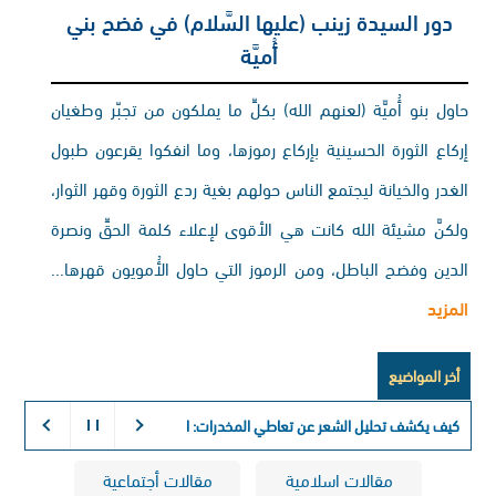
دور السيدة زينب (عليها السَّلام) في فضح بني
أُميَّة
حاول بنو أُميَّة (لعنهم الله) بكلِّ ما يملكون من تجبّر وطغيان
إركاع الثورة الحسينية بإركاع رموزها، وما انفكوا يقرعون طبول
الغدر والخيانة ليجتمع الناس حولهم بغية ردع الثورة وقهر الثوار،
ولكنَّ مشيئة الله كانت هي الأقوى لإعلاء كلمة الحقِّ ونصرة
الدين وفضح الباطل، ومن الرموز التي حاول الأُمويون قهرها...
المزيد
أخر المواضيع
كيف يكشف تحليل الشعر عن تعاطي المخدرات:
التفسير الكيميائي لذاكرة
مقالات اسلامية
مقالات أجتماعية