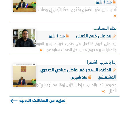
منذ 1 شهر
أَلَا يَا سَائِرًا نَحْوَ الحُسَيْنِ بِمُقْدِمٍ.. حُطَّ الرِّحَالَ إِنْ وَصَلْتَ...
بكاء السماء...
زيد علي كريم الكفلي
منذ 1 شهر
زيد علي كريم /الكفل في صحراء كربلاء يسير القوم
والمنايا تسير معهم، هنا يسدل الصمت ستاره عن...
إذا بالحرب..[شعر]
الدكتور السيد رافع زعاطي عبادي الحيدري
المشعشع
منذ شهرين
قصيدة ((اذا بالحرب )) إِذَا بِالْحَرْبِ يَوْمًا قَدْ ثَقِفَنَا بِرِبَاطِ
اَلْخَيْلِ...
المزيد من المقالات الادبية