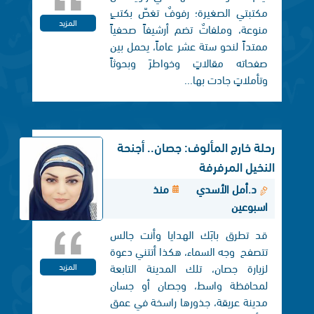
مكتبتي الصغيرة؛ رفوفٌ تغصّ بكتبٍ
المزيد
منوعة، وملفاتٌ تضم أرشيفاً صحفياً
ممتداً لنحو ستة عشر عاماً، يحمل بين
صفحاته مقالاتٍ وخواطرَ وبحوثاً
وتأملاتٍ جادت بها...
رحلة خارج المألوف: جصان.. أجنحة
النخيل المرفرفة
د.أمل الأسدي
منذ
اسبوعين
قد تطرق بابَك الهدايا وأنت جالس
تتصفح وجه السماء، هكذا أتتني دعوة
لزيارة جصان، تلك المدينة التابعة
المزيد
لمحافظة واسط، وجصان أو جسان
مدينة عريقة، جذورها راسخة في عمق