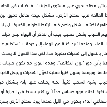
زيائي معقد يجري على مستوى الجزيئات. فالضباب في الحقيق
اً العالقة قرب سطح الأرض، تتشكل نتيجة تفاعل دقيق بين 
ظاهرة تكشف بشكل واضح كيف ترتبط الظواهر الكبيرة التي نراها
هم الضباب بشكل صحيح، يجب أن نتذكر أن الهواء ليس فراغاً ص
ر الماء. وعندما تبرد كتلة من الهواء إلى درجة لا تستطيع عند
خار بالتحول إلى قطرات صغيرة جداً. لكن هذا التحول لا يحدث 
نا يأتي دور "نوى التكاثف". وهذه النوى قد تكون حبيبات غ
صناعة. وجودها يسهل كثيراً عملية تكوّن القطرات ويجعل الضباب
ضباب يشبه السحب كثيراً، لكنه يختلف عنها بأنه يتشكل قر
تقرة. لذلك فهو حساس جداً لأي تغير بسيط في الحرارة أو حر
إشعاعي الذي يتكون في الليل عندما يبرد سطح الأرض بسرعة 