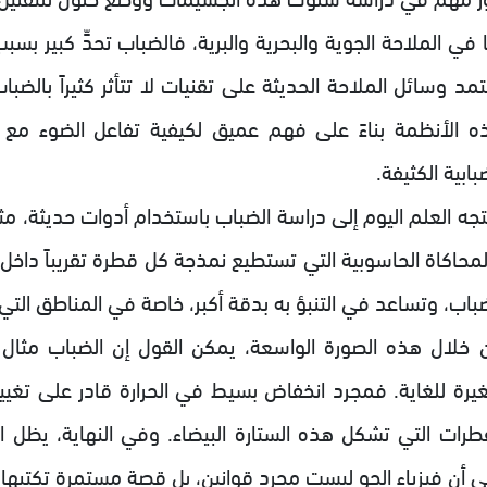
 في الملاحة الجوية والبحرية والبرية، فالضباب تحدٍّ كبير بسب
مد وسائل الملاحة الحديثة على تقنيات لا تتأثر كثيراً بالضبا
ه الأنظمة بناءً على فهم عميق لكيفية تفاعل الضوء مع ال
بابية الكثيفة.
جه العلم اليوم إلى دراسة الضباب باستخدام أدوات حديثة، مثل
لمحاكاة الحاسوبية التي تستطيع نمذجة كل قطرة تقريباً داخ
ضباب، وتساعد في التنبؤ به بدقة أكبر، خاصة في المناطق التي
 خلال هذه الصورة الواسعة، يمكن القول إن الضباب مثال مم
يرة للغاية. فمجرد انخفاض بسيط في الحرارة قادر على تغيير ح
قطرات التي تشكل هذه الستارة البيضاء. وفي النهاية، يظل الض
ى أن فيزياء الجو ليست مجرد قوانين، بل قصة مستمرة تكتبها 