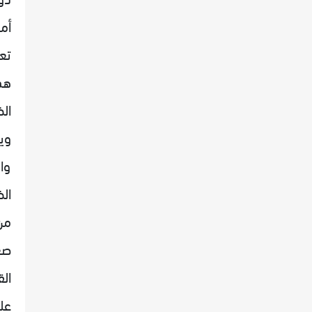
أما
تعت
هذ
الض
ويت
وا
ال
من
صغ
ال
عل