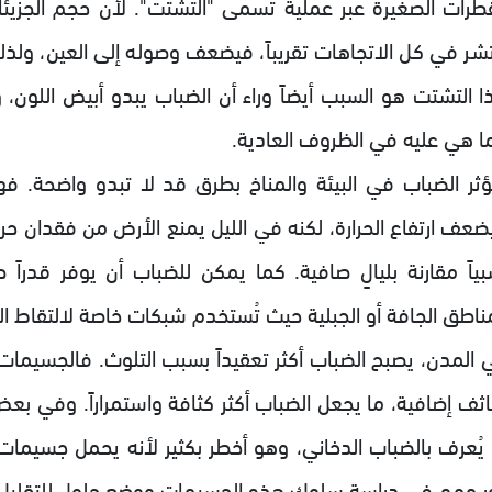
قطرات الصغيرة عبر عملية تسمى "التشتت". لأن حجم الجزيئ
تشر في كل الاتجاهات تقريباً، فيضعف وصوله إلى العين، ولذل
ا التشتت هو السبب أيضاً وراء أن الضباب يبدو أبيض اللون، و
ا هي عليه في الظروف العادية.
ؤثر الضباب في البيئة والمناخ بطرق قد لا تبدو واضحة. 
ضعف ارتفاع الحرارة، لكنه في الليل يمنع الأرض من فقدان حرا
بياً مقارنة بليالٍ صافية. كما يمكن للضباب أن يوفر قدراً ص
مناطق الجافة أو الجبلية حيث تُستخدم شبكات خاصة لالتقاط ال
 المدن، يصبح الضباب أكثر تعقيداً بسبب التلوث. فالجسيمات 
ثف إضافية، ما يجعل الضباب أكثر كثافة واستمراراً. وفي بعض 
 يُعرف بالضباب الدخاني، وهو أخطر بكثير لأنه يحمل جسيمات ق
ر مهم في دراسة سلوك هذه الجسيمات ووضع حلول للتقليل م