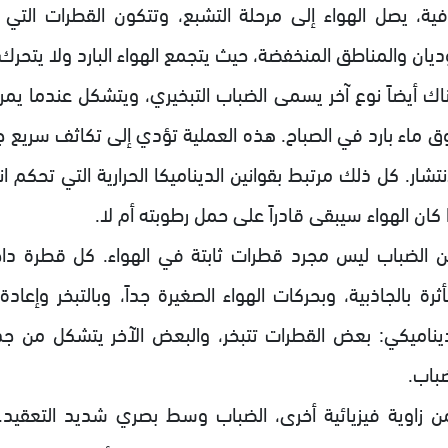
فية، يصل الهواء إلى مرحلة التشبع، وتتكون القطرات التي
ديان والمناطق المنخفضة، حيث يتجمع الهواء البارد ولا يتحرك كث
اك أيضاً نوع آخر يسمى الضباب التبخيري، ويتشكل عندما يمر 
 ماء بارد في الصباح. هذه العملية تؤدي إلى تكاثف سريع جداً،
نتشار. كل ذلك مرتبط بقوانين الديناميكا الحرارية التي تحكم ان
 كان الهواء سيبقى قادراً على حمل رطوبته أم لا.
ن الضباب ليس مجرد قطرات ثابتة في الهواء. كل قطرة دا
ثرة بالجاذبية، وبحركات الهواء الصغيرة جداً، وبالتبخر وإعا
ديناميكي: بعض القطرات تتبخر، والبعض الآخر يتشكل من جد
ضباب.
ن زاوية فيزيائية أخرى، الضباب وسط بصري شديد التعقيد. 