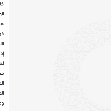
كا
الو
هن
فوق
الا
إذا
لك
متأ
ال
ال
وم