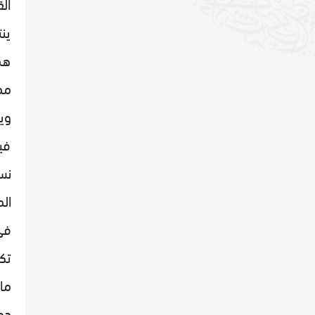
ال
ين
هذ
مم
وي
في
نس
ال
في
تكا
ما
دو