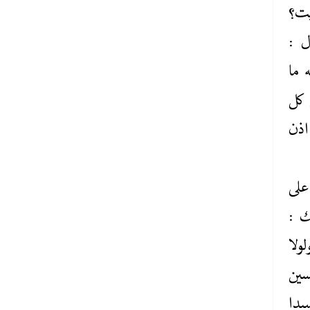
يت؟
ل :
 ما
 كل
اذن
على
ك :
ولا
سين
يدا