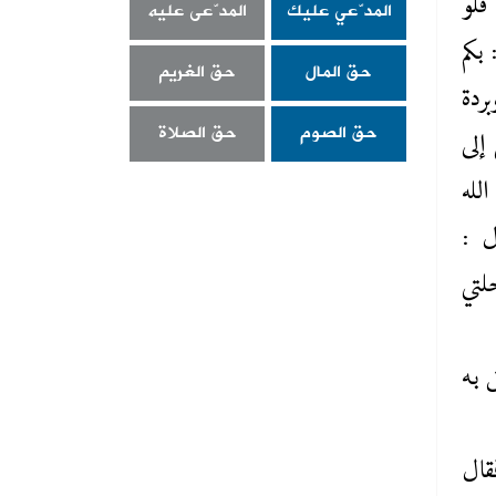
فلو
المدّعي عليك
المدّعى عليه
 بكم
حق المال
حق الغريم
ردة
حق الصوم
حق الصلاة
 إلى
لله
ل :
لتي
 به
فقال