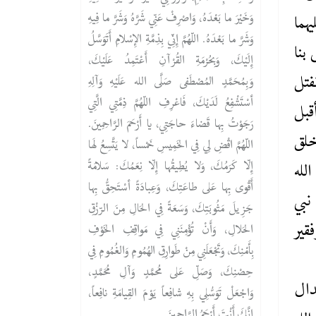
وَخَيْرَ ما بَعْدَهُ، وَاصْرِفْ عَنِّي شَرَّهُ وَشَرَّ ما فِيهِ
ما‌
وَشَرَّ ما بَعْدَهُ. اللّهُمَّ إِنِّي بِذِمَّةِ الإِسْلامِ أَتَوَسَّلُ
بنا
إِلَيْكَ، وَبِحُرْمَةِ القُرْآنِ أَعْتَمِدُ عَلَيْكَ،
فتل
وَبِمُحَمَّدٍ المُصْطَفى صَلَّى الله عَلَيْهِ وَآلِهِ
أسْتَشْفِعُ لَدَيْكَ، فَاعْرِفِ اللّهُمَّ ذِمَّتِي الَّتِي
قبل
رَجَوْتُ بِها قَضاءَ حاجَتِي، يا أَرْحَمَ الرَّاحِمِينَ.
خلق
اللّهُمَّ اقْضِ لِي فِي الخَمِيسِ خَمْساً، لا يَتَّسِعُ لَها
إِلّا كَرَمُكَ، وَلا يُطِيقُها إِلّا نِعَمُكَ: سَلامَةً
لله
أَقْوى بِها عَلى طاعَتِكَ، وَعِبادَةً أسْتَحِقُّ بِها
نبي
جَزِيلَ مَثُوبَتِكَ، وَسَعَةً فِي الحَالِ مِنَ الرّزْقِ
قير
الحَلالِ، وَأَنْ تُؤْمِنَنِي فِي مَواقِفِ الخَوْفِ
بِأَمْنِكَ، وَتَجْعَلَنِي مِنْ طَوارِقِ الهُمُومِ وَالغُمُومِ فِي
حِصْنِكَ، وَصَلِّ عَلى مُحمَّدٍ وَآلِ مُحَمَّدٍ،
دال
وَاجْعَلْ تَوَسُّلِي بِهِ شافِعاً يَوْمَ القِيامَةِ نافِعاً،