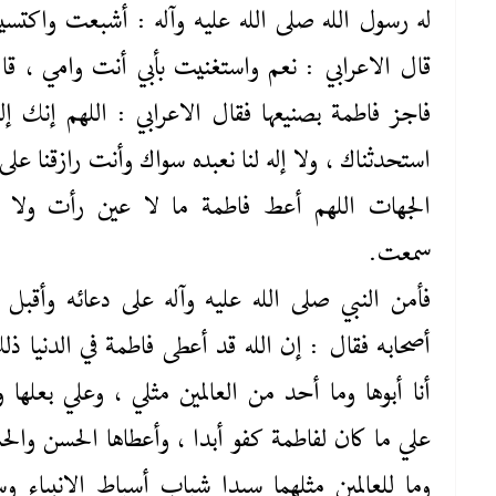
له رسول الله صلى ‌الله ‌عليه‌ وآله : أشبعت واكتس
قال الاعرابي : نعم واستغنيت بأبي أنت وامي ، قا
فاجز فاطمة بصنيعها فقال الاعرابي : اللهم إنك إله
استحدثناك ، ولا إله لنا نعبده سواك وأنت رازقنا على
الجهات اللهم أعط فاطمة ما لا عين رأت ولا 
سمعت.
فأمن النبي صلى ‌الله ‌عليه‌ وآله على دعائه وأقبل 
أصحابه فقال : إن الله قد أعطى فاطمة في الدنيا ذل
أنا أبوها وما أحد من العالمين مثلي ، وعلي بعلها ول
علي ما كان لفاطمة كفو أبدا ، وأعطاها الحسن والح
وما للعالمين مثلهما سيدا شباب أسباط الانبياء وس