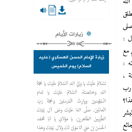
إِنَّكَ أَنْتَ أَرْحَمُ الرَّاحِمِينَ.
لله
طلق
صلى
زيارات الأيام
ال :
 مع
زيارة الإمام الحسن العسكري (عليه
ه :
السلام) يوم الخميس
ة ،
َلسَّلامُ عَلَيْكَ يا وَلِيَّ اللهِ اَلسَّلامُ عَلَيْكَ يا حُجَّةَ
 رب
اللهِ وَخالِصَتَهُ، اَلسَّلامُ عَلَيْكَ يا اِمامَ
ذا؟
الْـمُؤْمِنينَ وَوارِثَ الْمُرْسَلينَ وَحُجَّةَ رَبِّ
الْعالَمينَ، صَلَّى اللهُ عَلَيْكَ وَعَلى آلِ بَيْتِكَ
بشر
الطَّيِّبينَ الطّاهِرينَ، يا مَوْلايَ يا اَبا مُحَمَّد
ائع
الْحَسَنَ بْنَ عَلِيٍّ اَنَا مَوْلىً لَكَ وَلاِلِ بَيْتِكَ وَهذا