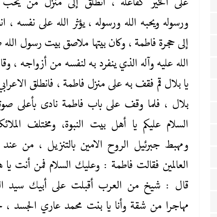
على الخير كفاعله ، انطلق إلى منزل من يحب ا
ورسوله ويحبه الله ورسوله ، يؤثر الله على نفسه ، ان
إلى حجرة فاطمة ، وكان بيتها ملاصق بيت رسول الله 
‌الله ‌عليه‌ وآله الذي ينفرد به لنفسه من أزواجه ، وق
يا بلال قم فقف به على منزل فاطمة ، فانطلق الاعرابي
بلال ، فلما وقف على باب فاطمة نادى بأعلى صوت
السلام عليكم يا أهل بيت النبوة، ومختلف الملائك
ومهبط جبرئيل الروح الامين بالتنزيل ، من عند
العالمين فقالت فاطمة : وعليك السلام فمن أنت يا ه
قال : شيخ من العرب أقبلت على أبيك سيد ال
مهاجرا من شقة وأنا يا بنت محمد عاري الجسد ، ج