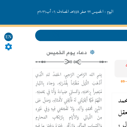
اليوم : الخميس ٢٢ صفر ١٤٤٨هـ المصادف ۰٦ آب۲۰۲٦م
EN
دعاء يوم الخميس
بِسْمِ الله الرَّحْمنِ الرَّحِيمِ، الحَمْدُ للهِ الَّذِي
أَذْهَبَ اللَّيْلَ مُظْلِماً بِقُدْرَتِهِ، وَجاءَ بِالنَّهارِ
مُبْصِراً بِرَحْمَتِهِ، وَكَسانِي ضِياءَهُ وَأَنا فِي نِعْمَتِهِ.
حمد
اللّهُمَّ فَكَما أَبْقَيْتَنِي لَهُ فَأَبْقِنِي لأَمْثالِهِ، وَصَلِّ عَلى
النَّبِيّ مُحَمَّدٍ وَآلِهِ، وَلا تَفْجَعْنِي فِيهِ وَفِي غَيْرِهِ
عقل
مِنَ اللَّيالِي وَالأَيّامِ بِارْتِكابِ المَحارِمِ
ل ،
وَاكْتِسابِ المَآثِمِ، وَارْزُقْنِي خَيْرَهُ وَخَيْرَ ما فِيهِ