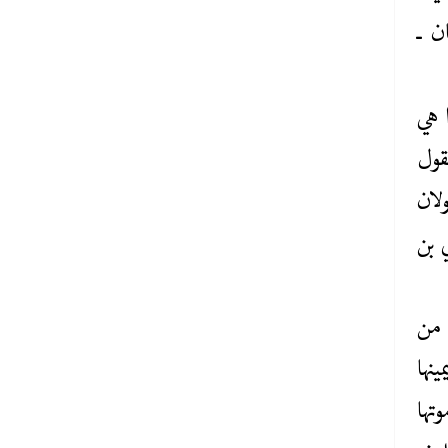
ن ـ
 هي
قول
لان
 بن
 من
نها
تها