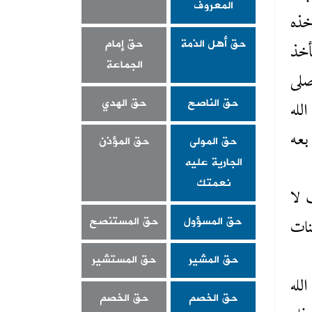
المعروف
خذه
حق أهل الذمة
حق إمام
أخذ
الجماعة
صلى
حق الناصح
حق الهدي
لله
حق المولى
حق المؤذن
بعه
الجارية عليه
نعمتك
 لا
حق المسؤول
حق المستنصح
نات
حق المشير
حق المستشير
لله
حق الخصم
حق الخصم