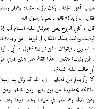
شباب أهل الجنة ـ وكان بازائه مقداد وعمار وسلما
فقال : وأزيدكم؟ قالوا : نعم يا رسول الله.
قال : أتاني الروح يعني جبرئيل عليه ‌السلام أنها إذا
قبضت ودفنت يسألها الملكان في قبرها : من ربك؟ فت
: الله ربي ، فيقولان : فمن نبيك؟ فتقول : أبي ، فيقو
: فمن وليك؟ فتقول : هذا القائم على شفير قبري علي
أبي طالب عليه ‌السلام.
ألا وأزيدكم من فضلها : إن الله قد وكل بها رعيلا
الملائكة يحفظونها من بين يديها ومن خلفها وعن يمي
وعن شمالها وهم معها في حياتها وعند قبرها وعند مو