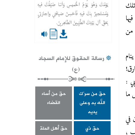
يَوْمُكَ وَهُوَ يَوْمُ الْخَميسِ وَاَنـَا ضَيْفُكَ فيهِ
تلك
وَمُسْتَجيرٌ بِكَ فيهِ فَاَحْسِنْ ضيافتي واِجارَتي
فيها
بِحَقِّ آلِ بَيْتِكَ الطَّيِّبينَ الطّاهِرينَ.
 من
رسالة الحقوق للإمام السجاد
نام
(ع)
رق!
ي :
حق من سرّك
حق من أساء
 ما
الله به وعلى
القضاء
يديه
 في
حق ذي
حق أهل الملة
ب ،