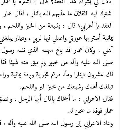
أتأذن لي بشراء هذا العقد؟ قال : اشتره يا عمار 
اشترك فيه الثقلان ما عذبهم الله بالنار ، فقال عمار :
العقد يا أعرابي؟ قال : بشبعة من الخبز واللحم ، وب
يمانية أستر بها عورتي واصلي فيها لربي ، ودينار يبلغني
أهلي ، وكان عمار قد باع سهمه الذي نفله رسول ا
صلى ‌الله ‌عليه‌ وآله من خبير ولم يبق منه شيئا فقا
لك عشرون دينارا ومأتا درهم هجرية وبردة يمانية وراح
تبلغك أهلك وشبعك من خبز البر واللحم.
فقال الاعرابي : ما أسخاك بالمال أيها الرجل ، وانطلق
عمار فوفاه ما ضمن له.
وعاد الاعرابي إلى رسول الله صلى ‌الله ‌عليه‌ وآله ، 