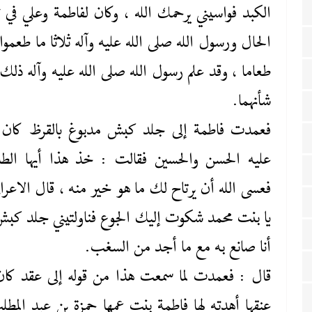
الكبد فواسيني يرحمك الله ، وكان لفاطمة وعلي في 
الحال ورسول الله صلى ‌الله ‌عليه‌ وآله ثلاثا ما طعموا 
طعاما ، وقد علم رسول الله صلى ‌الله ‌عليه‌ وآله ذلك
شأنهما.
فعمدت فاطمة إلى جلد كبش مدبوغ بالقرظ كان ي
عليه الحسن والحسين فقالت : خذ هذا أيها الطا
فعسى الله أن يرتاح لك ما هو خير منه ، قال الاعراب
يا بنت محمد شكوت إليك الجوع فناولتيني جلد كبش
أنا صانع به مع ما أجد من السغب.
قال : فعمدت لما سمعت هذا من قوله إلى عقد كان
عنقها أهدته لها فاطمة بنت عمها حمزة بن عبد المطل