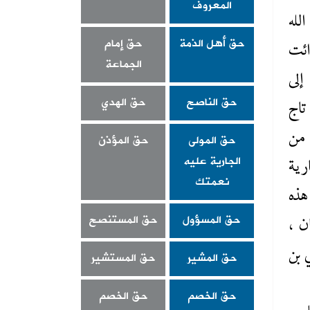
المعروف
لله
حق أهل الذمة
حق إمام
ائت
الجماعة
إلى
حق الناصح
حق الهدي
تاج
حق المولى
حق المؤذن
 من
الجارية عليه
رية
نعمتك
هذه
حق المسؤول
حق المستنصح
ن ،
 بن
حق المشير
حق المستشير
حق الخصم
حق الخصم