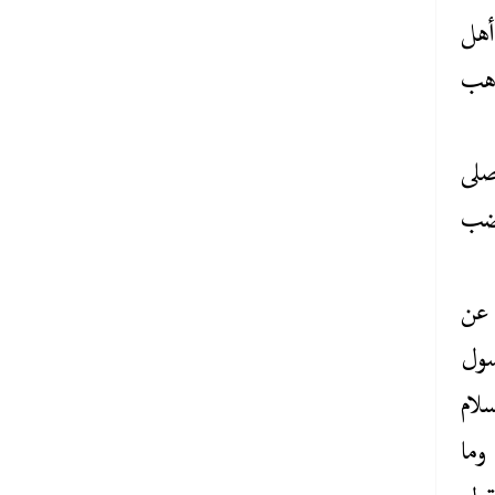
أهل
يذهب
صلى
غضب
 عن
سول
سلام
وما