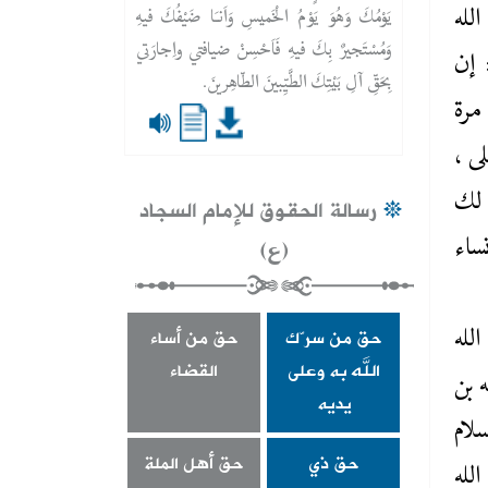
لله
يَوْمُكَ وَهُوَ يَوْمُ الْخَميسِ وَاَنـَا ضَيْفُكَ فيهِ
وَمُسْتَجيرٌ بِكَ فيهِ فَاَحْسِنْ ضيافتي واِجارَتي
 إن
بِحَقِّ آلِ بَيْتِكَ الطَّيِّبينَ الطّاهِرينَ.
مرة
ى ،
 لك
رسالة الحقوق للإمام السجاد
(ع)
ساء
حق من سرّك
حق من أساء
لله
الله به وعلى
القضاء
 بن
يديه
لام
حق ذي
حق أهل الملة
الله