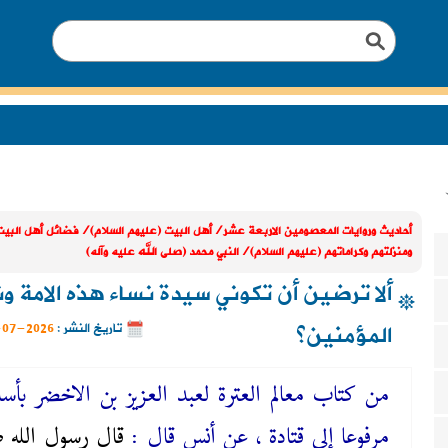
أحاديث وروايات المعصومين الاربعة عشر/أهل البيت (عليهم السلام)/فضائل أهل البيت
ومنزلتهم وكراماتهم (عليهم السلام)/النبي محمد (صلى الله عليه وآله)
ألا ترضين أن تكوني سيدة نساء هذه الامة و
المؤمنين؟
تاريخ النشر :
2026-07-09
من كتاب معالم العترة لعبد العزيز بن الاخضر بأسان
مرفوعا إلى قتادة ، عن أنس قال :
قال رسول الله 