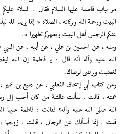
مر بباب فاطمة عليها ‌السلام فقال : السلام عليكم 
البيت ورحمة الله وبركاته ، الصلاة « إنما يريد الله ل
عنكم الرجس أهل البيت ويطهركم تطهيرا ».
ومنه ، عن الحسين بن علي ، عن أبيه ، عن النبي 
‌الله ‌عليه‌ وآله أنه قال : يا فاطمة إن الله لي
لغضبك ويرضى لرضاك.
ومن كتاب أبي إسحاق الثعلبي ، عن جميع بن عمير ،
عمته ، قالت : سألت عائشة من كان أحب إلى ر
الله صلى ‌الله ‌عليه‌ وآله؟ فقالت : فاطمة عليها ‌ال
قلت : إنما أسألك عن الرجال ، قالت : زوجها ، 