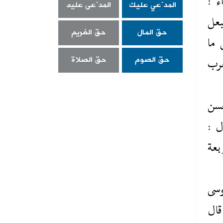
ء :
المدّعي عليك
المدّعى عليه
بعل
حق المال
حق الغريم
 ما
حق الصوم
حق الصلاة
عرب
حسن
ل :
بعة
وسى
قال