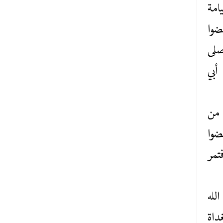
امة
ضوا
صلى
أبي
د من
ضوا
تمر
لله
غداة