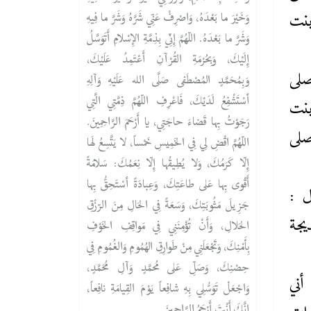
وَخَيْرَ ما بَعْدَهُ، وَاصْرِفْ عَنِّي شَرَّهُ وَشَرَّ ما فِيهِ
 بنت
وَشَرَّ ما بَعْدَهُ. اللّهُمَّ إِنِّي بِذِمَّةِ الإِسْلامِ أَتَوَسَّلُ
إِلَيْكَ، وَبِحُرْمَةِ القُرْآنِ أَعْتَمِدُ عَلَيْكَ،
صلى
وَبِمُحَمَّدٍ المُصْطَفى صَلَّى الله عَلَيْهِ وَآلِهِ
أسْتَشْفِعُ لَدَيْكَ، فَاعْرِفِ اللّهُمَّ ذِمَّتِي الَّتِي
بنت
رَجَوْتُ بِها قَضاءَ حاجَتِي، يا أَرْحَمَ الرَّاحِمِينَ.
صلى
اللّهُمَّ اقْضِ لِي فِي الخَمِيسِ خَمْساً، لا يَتَّسِعُ لَها
إِلّا كَرَمُكَ، وَلا يُطِيقُها إِلّا نِعَمُكَ: سَلامَةً
أَقْوى بِها عَلى طاعَتِكَ، وَعِبادَةً أسْتَحِقُّ بِها
ل :
جَزِيلَ مَثُوبَتِكَ، وَسَعَةً فِي الحَالِ مِنَ الرّزْقِ
يجة
الحَلالِ، وَأَنْ تُؤْمِنَنِي فِي مَواقِفِ الخَوْفِ
بِأَمْنِكَ، وَتَجْعَلَنِي مِنْ طَوارِقِ الهُمُومِ وَالغُمُومِ فِي
حِصْنِكَ، وَصَلِّ عَلى مُحمَّدٍ وَآلِ مُحَمَّدٍ،
أني
وَاجْعَلْ تَوَسُّلِي بِهِ شافِعاً يَوْمَ القِيامَةِ نافِعاً،