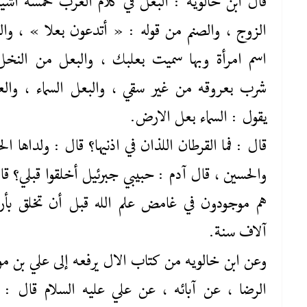
قال ابن خالويه : البعل في كلام العرب خمسة أشيا
الزوج ، والصنم من قوله : « أتدعون بعلا » ، وال
اسم امرأة وبها سميت بعلبك ، والبعل من النخل
شرب بعروقه من غير سقي ، والبعل السماء ، وال
يقول : السماء بعل الارض.
قال : فما القرطان اللذان في اذنيها؟ قال : ولداها ال
والحسين ، قال آدم : حبيبي جبرئيل أخلقوا قبلي؟ قا
هم موجودون في غامض علم الله قبل أن تخلق بأر
آلاف سنة.
وعن ابن خالويه من كتاب الال يرفعه إلى علي بن م
الرضا ، عن آبائه ، عن علي عليه ‌السلام قال : 