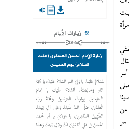
إِنَّكَ أَنْتَ أَرْحَمُ الرَّاحِمِينَ.
دات
بنت
رأة
زيارات الأيام
مشي
زيارة الإمام الحسن العسكري (عليه
قال
السلام) يوم الخميس
 أسر
َلسَّلامُ عَلَيْكَ يا وَلِيَّ اللهِ اَلسَّلامُ عَلَيْكَ يا حُجَّةَ
صلى
اللهِ وَخالِصَتَهُ، اَلسَّلامُ عَلَيْكَ يا اِمامَ
يثا
الْـمُؤْمِنينَ وَوارِثَ الْمُرْسَلينَ وَحُجَّةَ رَبِّ
الْعالَمينَ، صَلَّى اللهُ عَلَيْكَ وَعَلى آلِ بَيْتِكَ
 من
الطَّيِّبينَ الطّاهِرينَ، يا مَوْلايَ يا اَبا مُحَمَّد
 سر
الْحَسَنَ بْنَ عَلِيٍّ اَنَا مَوْلىً لَكَ وَلاِلِ بَيْتِكَ وَهذا