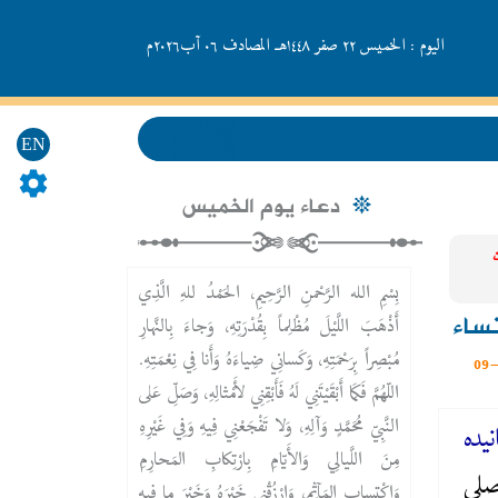
اليوم : الخميس ٢٢ صفر ١٤٤٨هـ المصادف ۰٦ آب۲۰۲٦م
EN
دعاء يوم الخميس
بِسْمِ الله الرَّحْمنِ الرَّحِيمِ، الحَمْدُ للهِ الَّذِي
نساء
أَذْهَبَ اللَّيْلَ مُظْلِماً بِقُدْرَتِهِ، وَجاءَ بِالنَّهارِ
مُبْصِراً بِرَحْمَتِهِ، وَكَسانِي ضِياءَهُ وَأَنا فِي نِعْمَتِهِ.
اللّهُمَّ فَكَما أَبْقَيْتَنِي لَهُ فَأَبْقِنِي لأَمْثالِهِ، وَصَلِّ عَلى
النَّبِيّ مُحَمَّدٍ وَآلِهِ، وَلا تَفْجَعْنِي فِيهِ وَفِي غَيْرِهِ
يده
مِنَ اللَّيالِي وَالأَيّامِ بِارْتِكابِ المَحارِمِ
صلى
وَاكْتِسابِ المَآثِمِ، وَارْزُقْنِي خَيْرَهُ وَخَيْرَ ما فِيهِ