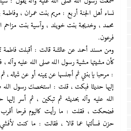
سمعت رسول الله صلى ‌الله ‌عليه‌ وآله يقول : سي
نساء أهل الجنة أربع : مريم بنت عمران ، وفاطمة 
محمد ، وخديجة بنت خويلد ، وآسية بنت مزاحم ام
فرعون.
ومن مسند أحمد عن عائشة قالت : أقبلت فاطمة ت
كأن مشيتها مشية رسول الله صلى ‌الله ‌عليه‌ وآله ، ف
: مرحبا يا بنتي ثم أجلسها عن يمينه أو عن شماله ، ثم
إليها حديثا فبكت ، قلت : استخصك رسول الله 
‌الله ‌عليه‌ وآله بحديثه ثم تبكين ، ثم أسر إليها حد
فضحكت ، فقلت : ما رأيت كاليوم فرحا أقرب
حزن فسألتها عما قالا ، فقالت : ما كنت لأفشي