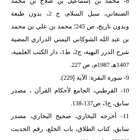
8- محمد بن إسماعيل بن صلاح بن محمد
الصنعاني، سبل السلام، ج 2، بدون طبعة
وبدون تاريخ، ص 245؛ محمد بن علي بن محمد
بن عبد الله الشوكاني اليمني الدراري المضية
شرح الدرر البهية، ج2، ط1، دار الكتب العلمية،
1407هـ 1987م، ص 227.
9- سورة البقرة: الآية
{
229).
10- القرطبي، الجامع لأحكام القرآن ، مصدر
سابق، ج3، ص137-138.
11- أخرجه البخاري، صحيح البخاري، مصدر
سابق، كتاب الطلاق، باب الخلع، رقم الحديث