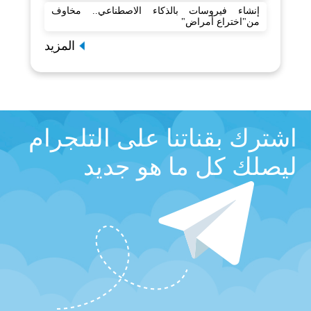
إنشاء فيروسات بالذكاء الاصطناعي.. مخاوف
من"اختراع أمراض"
المزيد
اشترك بقناتنا على التلجرام
ليصلك كل ما هو جديد