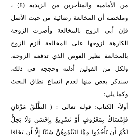
من الأمامية والمتأخرين من الزيدية (8) ،
وملخصه أن المخالعة رضائية من حيث الأصل
فإن أبي الزوج بالمخالعة وأصرت الزوجة
الكارهة لزوجها على المخالعة ألزم الزوج
بالمخالعة نظير العوض الذي تدفعه الزوجة،
ولكل من القولين أدلته وحججه في ذلك،
سنذكر بعض منها لعدم اتساع نطاق البحث
وكما يلي:
أولاً- الكتاب: قوله تعالى : ( الطَّلَقُ مَرَّتَانِ
فَإِمْسَاكُ بِمَعْرُوفٍ أَوْ تَسْرِيعُ بِإِحْسَنِ وَلَا يَحِلُّ
لَكُمْ أَن تَأْخُذُوا مِمَّا اتَيْتُمُوهُنَّ شَيْئًا إِلَّا أَن يَخَافَا