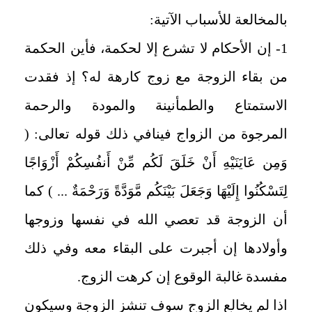
بالمخالعة للأسباب الآتية:
1- إن الأحكام لا تشرع إلا لحكمة، فأين الحكمة
من بقاء الزوجة مع زوج كارهة له؟ إذ فقدت
الاستمتاع والطمأنينة والمودة والرحمة
المرجوة من الزواج فينافي ذلك قوله تعالى: (
وَمِن عَايَنَيْهِ أَنْ خَلَقَ لَكُم مِّنْ أَنفُسِكُمْ أَزْوَاجًا
لِتَسْكُنُوا إِلَيْهَا وَجَعَلَ بَيْنَكُم مَّوَدَّةً وَرَحْمَةٌ ... ) كما
أن الزوجة قد تعصي الله في نفسها وزوجها
وأولادها إن أجبرت على البقاء معه وفي ذلك
مفسدة غالبة الوقوع إن كرهت الزوج.
اذا لم يخالع الزوج سوف تنشز الزوجة وسيكون