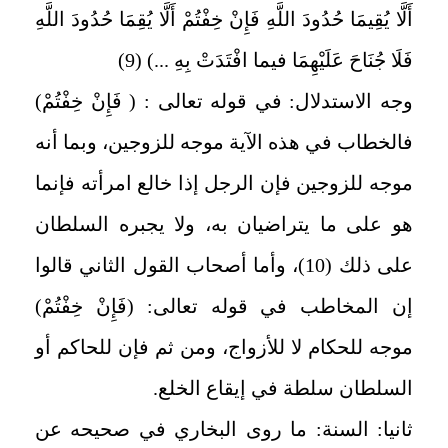
أَلَّا يُقِيمَا حُدُودَ اللَّهِ فَإِنْ خِفْتُمْ أَلَّا يُقِمَا حُدُودَ اللَّهِ
فَلَا جُنَاحَ عَلَيْهِمَا فيما افْتَدَتْ بِهِ ...) (9)
وجه الاستدلال: في قوله تعالى : ( فَإِنْ خِفْتُمْ)
فالخطاب في هذه الآية موجه للزوجين، وبما أنه
موجه للزوجين فإن الرجل إذا خالع امرأته فإنما
هو على ما يتراضيان به، ولا يجبره السلطان
على ذلك (10)، وأما أصحاب القول الثاني قالوا
إن المخاطب في قوله تعالى: (فَإِنْ خِفْتُمْ)
موجه للحكام لا للأزواج، ومن ثم فإن للحاكم أو
السلطان سلطة في إيقاع الخلع.
ثانيا: السنة: ما روى البخاري في صحيحه عن