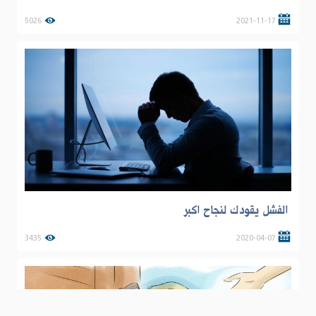
5026
2021-11-17
الفشل يقودك لنجاح اكبر
3435
2020-04-07