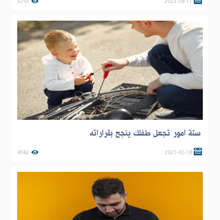
3293
2023-09-11
ستة امور تجعل طفلك ينجح بقراراته
4582
2021-02-18