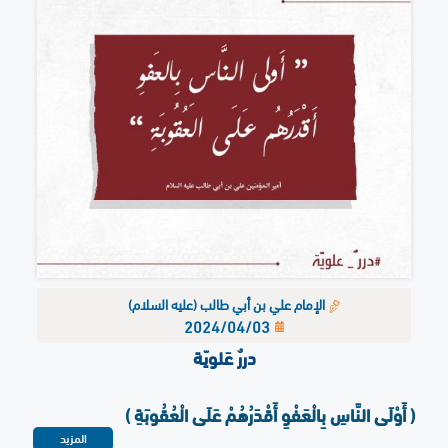
الإمام علي بن أبي طالب (عليه السلام)
2024/04/03
دررٌ عَلويّة
( أَوْلَى النَّاسِ بِالْعَفْوِ أَقْدَرُهُمْ عَلَى الْعُقُوبَةِ )
المزيد