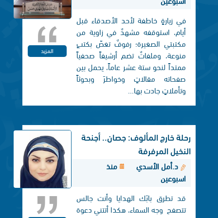
اسبوعين
في زيارةٍ خاطفة لأحد الأصدقاء قبل
أيام، استوقفه مشهدٌ في زاوية من
مكتبتي الصغيرة؛ رفوفٌ تغصّ بكتبٍ
المزيد
منوعة، وملفاتٌ تضم أرشيفاً صحفياً
ممتداً لنحو ستة عشر عاماً، يحمل بين
صفحاته مقالاتٍ وخواطرَ وبحوثاً
وتأملاتٍ جادت بها...
رحلة خارج المألوف: جصان.. أجنحة
النخيل المرفرفة
د.أمل الأسدي
منذ
اسبوعين
قد تطرق بابَك الهدايا وأنت جالس
تتصفح وجه السماء، هكذا أتتني دعوة