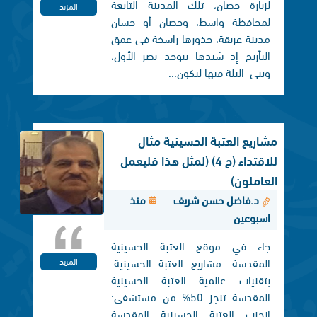
لزيارة جصان، تلك المدينة التابعة
المزيد
لمحافظة واسط، وجصان أو جسان
مدينة عريقة، جذورها راسخة في عمق
التأريخ إذ شيدها نبوخذ نصر الأول،
وبنی التلة فيها لتكون...
مشاريع العتبة الحسينية مثال
للاقتداء (ح 4) (لمثل هذا فليعمل
العاملون)
د.فاضل حسن شريف
منذ
اسبوعين
جاء في موقع العتبة الحسينية
المقدسة: مشاريع العتبة الحسينية:
المزيد
بتقنيات عالمية العتبة الحسينية
المقدسة تنجز 50% من مستشفى:
انجزت العتبة الحسينية المقدسة