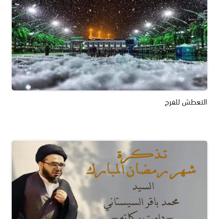
التعطش للفرح