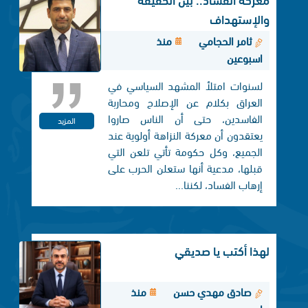
والإستهداف
ثامر الحجامي
منذ
اسبوعين
لسنوات امتلأ المشهد السياسي في
العراق بكلام عن الإصلاح ومحاربة
الفاسدين، حتى أن الناس صاروا
المزيد
يعتقدون أن معركة النزاهة أولوية عند
الجميع، وكل حكومة تأتي تلعن التي
قبلها، مدعية أنها ستعلن الحرب على
إرهاب الفساد، لكننا...
لهذا أكتب يا صديقي
صادق مهدي حسن
منذ