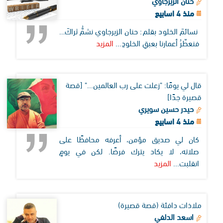
حنان الزيرجاوي
منذ 4 اسابيع
نسائمَ الخلود بقلم: حنان الزيرجاوي نشمُّ ثراكَ…
فنعطّرُ أعمارنا بعبقِ الخلودِ...
المزيد
قال لي يومًا: "زعلت على رب العالمين..." [قصة
قصيرة جدًا]
حيدر حسين سويري
منذ 4 اسابيع
كان لي صديق مؤمن، أعرفه محافظًا على
صلاته، لا يكاد يترك فرضًا. لكن في يومٍ
انقلبت...
المزيد
ملاذات دافئة (قصة قصيرة)
اسعد الدلفي