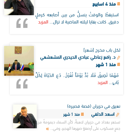
منذ 4 اسابيع
استيقظَ والوقتُ ينسلُّ من بين أصابعه كرملٍ
دقيق. كانت بقايا ليلته الماضية لا تزال...
المزيد
لكل باب مخرج [شعر]
د. رافع زعاطي عبادي الحيدري المشعشعي
منذ 1 شهر
مَهْمَا تَضِيقُ فَلَا بُدَّ يَوْمَاً تُفْرَجُ.. دَعِ الحَيَاةَ لِكُلِّ
بَابٍ...
المزيد
نعيق في حزيران (قصة قصيرة)
اسعد الدلفي
منذ 1 شهر
تستعر بغداد في حزيران لاهبةً، كأن السماء ديمومةٌ من
جمرٍ مسكوب على أرصفةٍ صهرها الهجير، وفي...