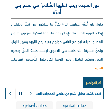
دور السيدة زينب (عليها السَّلام) في فضح بني
أُميَّة
حاول بنو أُميَّة (لعنهم الله) بكلِّ ما يملكون من تجبّر وطغيان
إركاع الثورة الحسينية بإركاع رموزها، وما انفكوا يقرعون طبول
الغدر والخيانة ليجتمع الناس حولهم بغية ردع الثورة وقهر الثوار،
ولكنَّ مشيئة الله كانت هي الأقوى لإعلاء كلمة الحقِّ ونصرة
الدين وفضح الباطل، ومن الرموز التي حاول الأُمويون قهرها...
المزيد
أخر المواضيع
كيف يكشف تحليل الشعر عن تعاطي المخدرات:
التفسير الكيميائي لذاكرة الجسم طويلة
مقالات اسلامية
مقالات أجتماعية