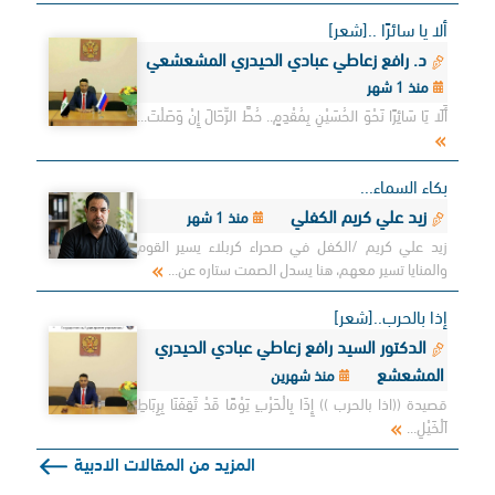
ألا يا سائرًا ..[شعر]
د. رافع زعاطي عبادي الحيدري المشعشعي
منذ 1 شهر
أَلَا يَا سَائِرًا نَحْوَ الحُسَيْنِ بِمُقْدِمٍ.. حُطَّ الرِّحَالَ إِنْ وَصَلْتَ...
بكاء السماء...
زيد علي كريم الكفلي
منذ 1 شهر
زيد علي كريم /الكفل في صحراء كربلاء يسير القوم
والمنايا تسير معهم، هنا يسدل الصمت ستاره عن...
إذا بالحرب..[شعر]
الدكتور السيد رافع زعاطي عبادي الحيدري
المشعشع
منذ شهرين
قصيدة ((اذا بالحرب )) إِذَا بِالْحَرْبِ يَوْمًا قَدْ ثَقِفَنَا بِرِبَاطِ
اَلْخَيْلِ...
المزيد من المقالات الادبية