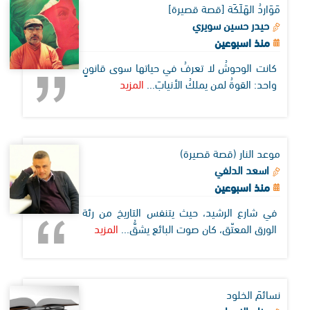
مَوَاردُ الهَلَكَة [قصة قصيرة]
حيدر حسين سويري
منذ اسبوعين
كانت الوحوشُ لا تعرفُ في حياتها سوى قانونٍ
واحد: القوةُ لمن يملكُ الأنيابَ...
المزيد
موعد النار (قصة قصيرة)
اسعد الدلفي
منذ اسبوعين
في شارع الرشيد، حيث يتنفس التاريخ من رئة
الورق المعتّق، كان صوت البائع يشقُّ...
المزيد
نسائمَ الخلود