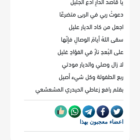
يا قاصدَ الدارِ ادعُ الجليلُ
دعوتُ ربي في الربى متضرعًا
اجعل من كاد الديار عليل
سقى اللهُ أيامَ الوصالِ فإنّها
على البُعدِ نارٌ في الفؤادِ غليل
لا زال وصلي والديار مودتي
ربع الطفولة وكل شيء أصيل
بقلم رافع زعاطي الحيدري المشعشعي
اعضاء معجبون بهذا