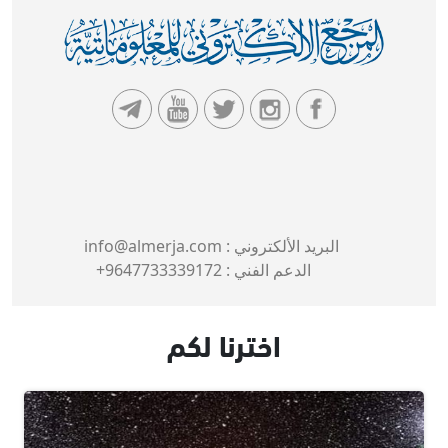
البريد الألكتروني :
info@almerja.com
الدعم الفني :
9647733339172+
اخترنا لكم