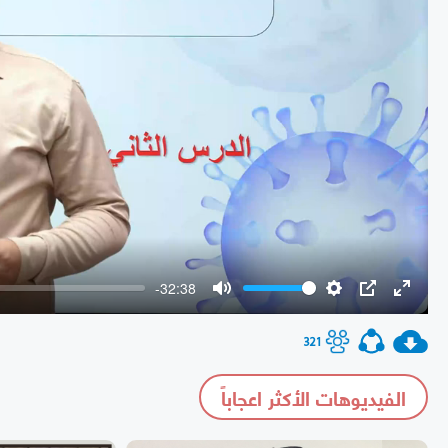
-32:38
Mute
Settings
PIP
Enter
fullscr
321
الفيديوهات الأكثر اعجاباً