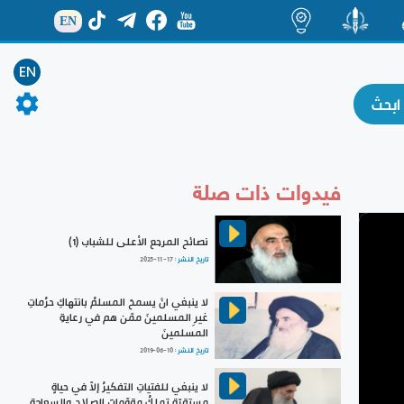
EN
ة
منشور
اضاءات
EN
فيدوات ذات صلة
نصائح المرجع الأعلى للشباب (1)
تاريخ النشر :
2025-11-17
لا ينبغي انْ يسمحَ المسلمُ بانتهاكِ حرُماتِ
غيرِ المسلمينَ ممّن هم في رعايةِ
المسلمينَ
تاريخ النشر :
2019-06-10
لا ينبغي للفتياتِ التفكيرُ إلاّ في حياةٍ
مستقرّةٍ تملكُ مقوّماتَ الصلاحِ والسعادةِ