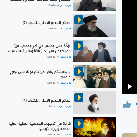
تاريخ النشر :
2019-06-10
نصائح المرجع الأعلى للشباب (7)
تاريخ النشر :
2025-11-17
أؤكّدُ على الفتياتِ في أمرِ العفافِ، فإنَّ
المرأةَ لظرافتها أكثرُ تأذّياً وتضرّراً بالسلبياتِ
تاريخ النشر :
2019-06-10
لا يحملنّكم بغضَ من تكرهونَهُ على تجاوزِ
حرماتِهِ
تاريخ النشر :
2019-06-10
Pla
نصائح المرجع الأعلى للشباب (4)
تاريخ النشر :
2025-11-17
قراءة في توجيهات المرجعية الدينية العليا
الخاصة بزيارة الأربعين
تاريخ النشر :
2019-06-20