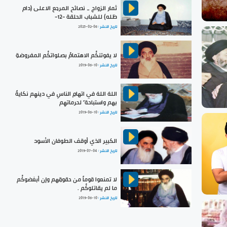
ثمار الزواج _ نصائح المرجع الاعلى (دام
ظله) للشباب الحلقة -12-
تاريخ النشر :
2025-02-06
لا يفوتنكُم الاهتمامُ بصلواتكُم المفروضةِ
تاريخ النشر :
2019-06-10
اللهَ اللهَ في اتهامِ الناسِ في دينهِم نكايةً
بهم واستباحة ً لحرماتهِم
تاريخ النشر :
2019-06-10
الكبير الذي أوقف الطوفان الأسود
تاريخ النشر :
2019-07-04
لا تمنعوا قوماً من حقوقِهم وإن أبغضوكُم
ما لم يقاتلوكُم .
تاريخ النشر :
2019-06-10