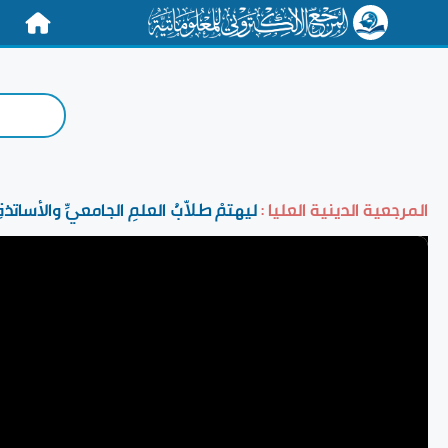
الرئيسية
المرجعية الدينية العليا :
ليهتمْ طلاّبُ العلمِ الجامعيِّ والأساتذة