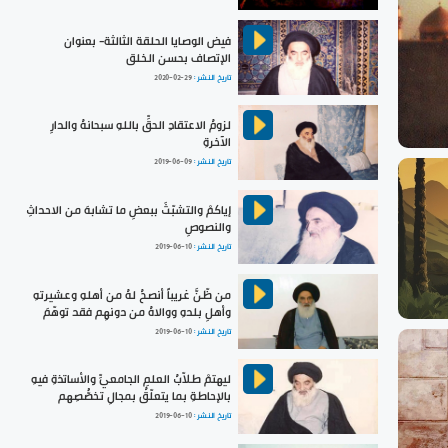
فيض الوصايا الحلقة الثالثة- بعنوان
الإتصاف بحسن الخلق
تاريخ النشر :
2020-02-29
لزومُ الاعتقادِ الحقِّ باللهِ سبحانهُ والدارِ
الآخرةِ
تاريخ النشر :
2019-06-09
إياكمْ والتشبّثَ ببعضِ ما تشابهَ من الاحداثِ
والنصوصِ
تاريخ النشر :
2019-06-10
من ظّنَّ غريباً أنصحُ لهُ من أهلهِ وعشيرتهِ
وأهلِ بلدهِ ووالاهُ من دونهِم فقد توهّمَ
تاريخ النشر :
2019-06-10
ليهتمْ طلاّبُ العلمِ الجامعيِّ والأساتذةِ فيهِ
بالإحاطةِ بما يتعلّقُ بمجالِ تخصُّصِهم
تاريخ النشر :
2019-06-10