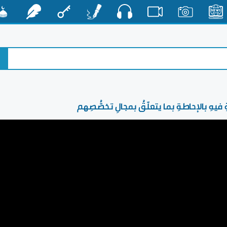
صوت
الأخبار
صور
فيديو
أقلام
مفتاح
رشفات
مشكا
ِ فيهِ بالإحاطةِ بما يتعلّقُ بمجالِ تخصُّصِهم