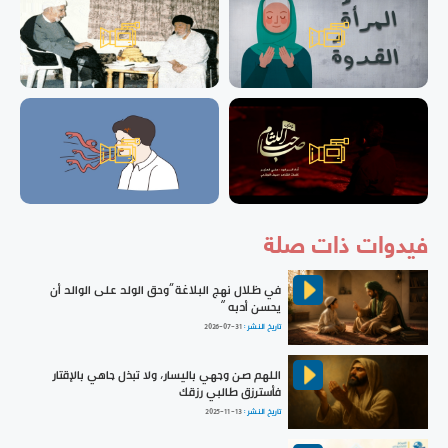
فيدوات ذات صلة
في ظلال نهج البلاغة ”وحق الولد على الوالد أن
يحسن أدبه “
تاريخ النشر :
2026-07-31
اللهم صن وجهي باليسار، ولا تبذل جاهي بالإقتار
فأسترزق طالبي رزقك
تاريخ النشر :
2025-11-13