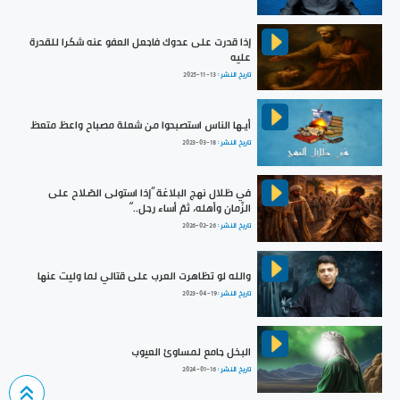
إذا قدرت على عدوك فاجعل العفو عنه شكرا للقدرة
عليه
تاريخ النشر :
2025-11-13
أيـها الناس استصبحوا من شعلة مصباح واعظ متعظ
تاريخ النشر :
2023-03-18
في ظلال نهج البلاغة ”إذا استولى الصّلاح على
الزّمان وأهله، ثمّ أساء رجل..“
تاريخ النشر :
2026-02-26
والله لو تظاهرت العرب على قتالي لما وليت عنها
تاريخ النشر :
2023-04-19
البخل جامع لمساوئ العيوب
تاريخ النشر :
2024-01-16