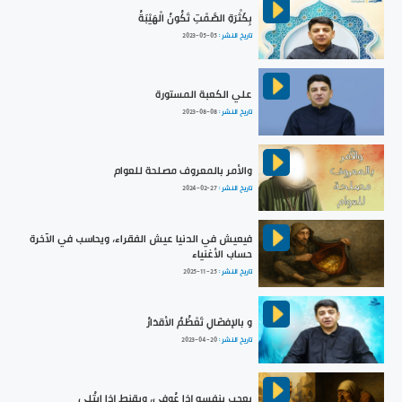
بِكَثْرَةِ الصَّمْتِ تَكُونُ الْهَيْبَةُ
تاريخ النشر :
2023-05-05
علي الكعبة المستورة
تاريخ النشر :
2023-08-08
والأمر بالمعروف مصلحة للعوام
تاريخ النشر :
2024-02-27
فيعيش في الدنيا عيش الفقراء، ويحاسب في الآخرة
حساب الأغنياء
تاريخ النشر :
2025-11-25
و بالإفضَالِ تَعْظُمُ الأقدَارُ
تاريخ النشر :
2023-04-20
يعجب بنفسه إذا عُوفي، ويقنط إذا ابتُلي