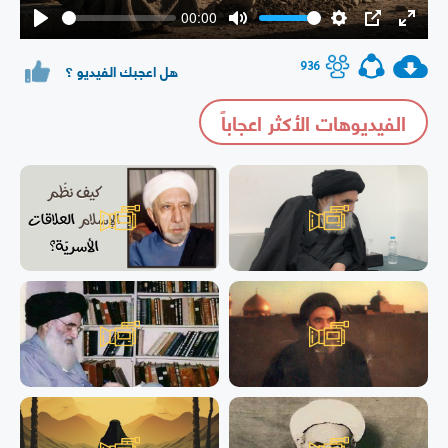
00:00
Play
Mute
Settings
PIP
Enter
fullsc
936
هل اعجبك الفيديو ؟
الفيديوهات الأكثر اعجاباً