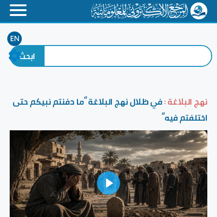
EN
نهج البلاغة :
في ظلال نهج البلاغة ”ما دفنتم نبيكم حتى
اختلفتم فيه“
Play