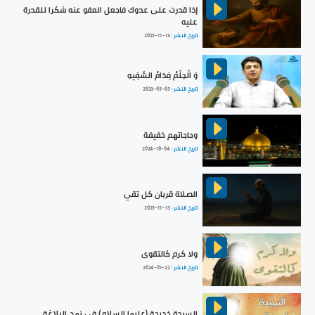
إذا قدرت على عدوك فاجعل العفو عنه شكرا للقدرة
عليه
تاريخ النشر :
2025-11-13
وَ الْحِلْمُ فِدَامُ السَّفِيهِ
تاريخ النشر :
2023-05-05
وحاجاتهم خفيفة
تاريخ النشر :
2024-10-04
الصلاة قربان كل تقي
تاريخ النشر :
2025-11-13
ولا كرم كالتقوى
تاريخ النشر :
2024-01-22
السيدة خديجة (عليها السلام) في نهج البلاغة