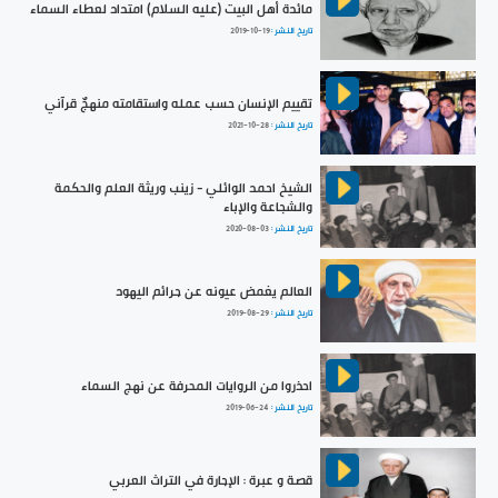
مائدة أهل البيت (عليه السلام) امتداد لعطاء السماء
تاريخ النشر :
2019-10-19
تقييم الإنسان حسب عمله واستقامته منهجٌ قرآني
تاريخ النشر :
2021-10-28
الشيخ احمد الوائلي - زينب وريثة العلم والحكمة
والشجاعة والإباء
تاريخ النشر :
2020-08-03
العالم يغمض عيونه عن جرائم اليهود
تاريخ النشر :
2019-08-29
احذروا من الروايات المحرفة عن نهج السماء
تاريخ النشر :
2019-06-24
قصة و عبرة : الإجارة في التراث العربي