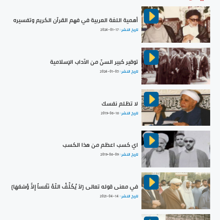
أهمية اللغة العربية في فهم القرآن الكريم وتفسيره
تاريخ النشر :
2024-01-17
توقير كبير السنّ من الآداب الإسلامية
تاريخ النشر :
2024-01-05
لا تظلم نفسك
تاريخ النشر :
2019-06-16
اي كسب اعظم من هذا الكسب
تاريخ النشر :
2019-06-09
في معنى قوله تعالى {لاَ يُكَلِّفُ اللّهُ نَفْساً إِلاَّ وُسْعَهَا}
تاريخ النشر :
2021-04-14