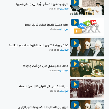
الرّفق وحُسْنُ المَعشَر حقٌ للزوجةِ على زوجها
تاريخ النشر :
2020-11-24
افكار ذهبية لتحفيز اعضاء فريق العمل
تاريخ النشر :
2019-06-12
قصّة وعِبرة: الفتاوى الباطلة لإرضاء الحكام الظلمة
تاريخ النشر :
2023-05-22
عطاء الله يشمل حتى من أنكر وجوده!
تاريخ النشر :
2024-01-05
من الأدلة على أنّ القرآن مُنزَل مِنَ السماء
تاريخ النشر :
2021-02-20
الرزق بين التخطيط البشري والتدبير الإلهي