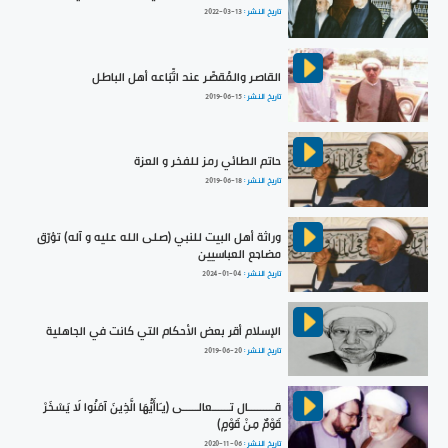
تاريخ النشر :
2022-03-13
القاصر والمُقصِّر عند اتِّبَاعه أهل الباطل
تاريخ النشر :
2019-06-15
حاتم الطائي رمز للفخر و العزة
تاريخ النشر :
2019-06-18
وراثة أهل البيت للنبي (صلى الله عليه و آله) تؤرّق
مضاجع العباسيين
تاريخ النشر :
2024-01-04
الإسلام أقر بعض الأحكام التي كانت في الجاهلية
تاريخ النشر :
2019-06-20
قـــــــــال تــــــعالـــــى (يـَاأَيُّهَا الَّذِينَ آمَنُوا لَا يَسْخَرْ
قَوْمٌ مِنْ قَوْمٍ)
تاريخ النشر :
2020-11-06