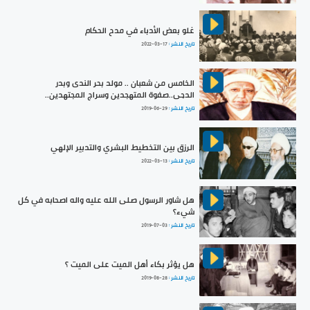
غلو بعض الأدباء في مدح الحكام
تاريخ النشر :
2022-03-17
الخامس من شعبان .. مولد بحر الندى وبدر
الدجى..صفوة المتهجدين وسراج المجتهدين..
تاريخ النشر :
2019-06-29
الرزق بين التخطيط البشري والتدبير الإلهي
تاريخ النشر :
2022-03-13
هل شاور الرسول صلى الله عليه واله اصحابه في كل
شيء؟
تاريخ النشر :
2019-07-03
هل يؤثر بكاء أهل الميت على الميت ؟
تاريخ النشر :
2019-08-28