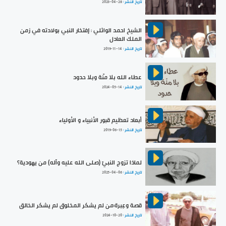
تاريخ النشر :
2023-04-28
الشيخ احمد الوائلي : إفتخار النبي بولادته في زمن
الملك العادل
تاريخ النشر :
2019-11-14
عطاء الله بلا منّة وبلا حدود
تاريخ النشر :
2024-05-14
أبعاد تعظيم قبور الأنبياء و الأولياء
تاريخ النشر :
2019-06-15
لماذا تزوج النبيّ (صلى الله عليه وآله) من يهودية؟
تاريخ النشر :
2025-04-06
قصة وعِبرة:من لم يشكر المخلوق لم يشكر الخالق
تاريخ النشر :
2024-10-20