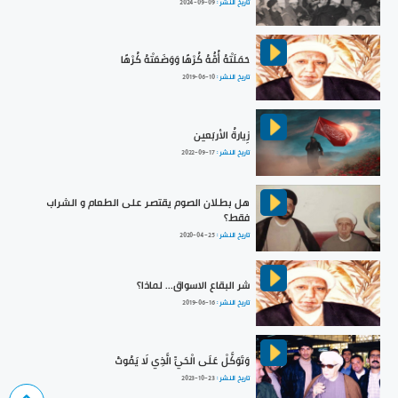
تاريخ النشر :
2024-09-09
حَمَلَتْهُ أُمُّهُ كُرْهًا وَوَضَعَتْهُ كُرْهًا
تاريخ النشر :
2019-06-10
زِيارةُ الأربَعين
تاريخ النشر :
2022-09-17
هل بطلان الصوم يقتصر على الطعام و الشراب
فقط؟
تاريخ النشر :
2020-04-25
شر البقاع الاسواق... لماذا؟
تاريخ النشر :
2019-06-16
وَتَوَكَّلْ عَلَى الْحَيِّ الَّذِي لَا يَمُوتُ
تاريخ النشر :
2023-10-23