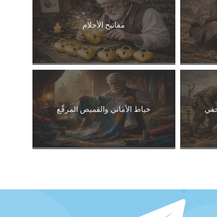
مفاتيح الأحلام
خفي
خياط الأماني والقميص المرقّع