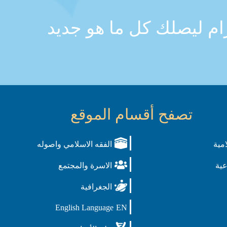
رام ليصلك كل ما هو جديد
تصفح أقسام الموقع
امية
الفقه الاسلامي واصوله
عية
الاسرة والمجتمع
الجغرافية
English Language
EN