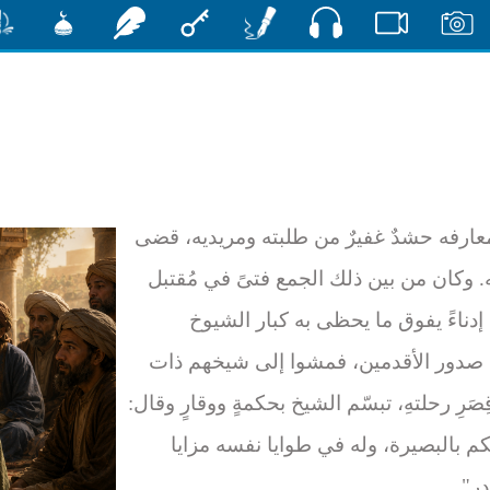
صوت
صور
فيديو
أقلام
مفتاح
رشفات
مشكاة
منش
عارفه حشدٌ غفيرٌ من طلبته ومريديه، قضى
. وكان من بين ذلك الجمع فتىً في مُقتبل
ه إدناءً يفوق ما يحظى به كبار الشيوخ
ي صدور الأقدمين، فمشوا إلى شيخهم ذات
وقِصَرِ رحلتهِ، تبسّم الشيخ بحكمةٍ ووقارٍ وقال:
كم بالبصيرة، وله في طوايا نفسه مزايا
ر".