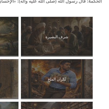
الحكمة: قال رسول الله (صلى الله عليه وآله): «الإحسان أ
شرف البصيرة
نُكران الملح