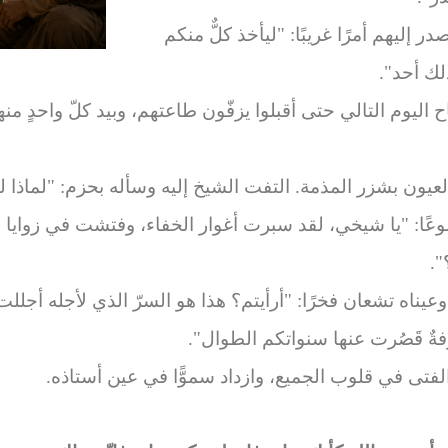
 إليهم أمرًا غريبًا: "ليأخذ كلٌّ منكم
لك أحد".
م التالي حتى أقبلوا يزفّون طاعتهم، وبيد كلّ واحدٍ منهم 
ون بشزر المذمة. التفت الشيخ إليه وسأله بحزم: "لماذا لم 
عًا: "يا شيخي، لقد سبرت أغوار الخفاء، وفتشت في زوايا ا
".
عيناه تشعان فخرًا: "أرأيتم؟ هذا هو السرّ الذي لأجله أجللت
ةٌ قَصُرت عنها سنواتكم الطوال".
الفتى في قلوب الجميع، وازداد سموًّا في عين أستاذه.