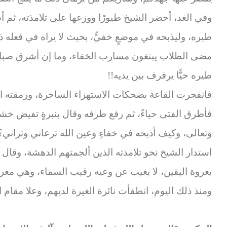
وفي الغد، أحضر الشيخ طيورًا ووزعها على تلامذته، ثم أصدر
طيره، وليذبحه في موضعٍ خفيٍّ، بحيث لا يراه في فعله ذ
مضى الطلاب يبتغون مسارب الخفاء، وما إن أشرق صباح اليو
طيره حيًّا يرفرف بين يديه!!
فانفجرت القاعة بضحكات الاستهزاء الساخرة، ورمقته العي
فأطرق الفتى حياءً، ثم رفع طرفه وقال بنبرةٍ تفيض خشو
وتعالى، وكيف أذبحه في خفاءٍ وعين الله ترعاني وتراني؟
استدار الشيخ نحو تلامذته الذين ألجمتهم الدهشة، وقال و
بعروة اليقين، لا يغيب عن وعيه رقيب السماء، وهي معرف
ومنذ ذلك اليوم، انطفأت نائرة الغيرة لديهم، وعلا مقام 