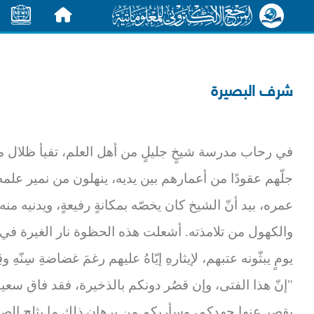
الرئيسية
الأخبار
شرف البصيرة
في رحاب مدرسة شيخٍ جليلٍ من أهل العلم، تفيأ ظلال م
جلّهم عقودًا من أعمارهم بين يديه، ينهلون من نمير علمه
عمره، بيد أنّ الشيخ كان يخصّه بمكانةٍ رفيعةٍ، ويدنيه من
والكهول من تلامذته. أشعلت هذه الحظوة نار الغيرة ف
يومٍ يبثّونه عتبهم، لإيثارهِ إيّاهُ عليهم رغمَ غضاضةِ سِنّهِ 
"إنّ هذا الفتى، وإن قصُر دونكم بالذخيرة، فقد فاق سعي
يقصر عنها جهدكم، وسأريكم من برهان ذلك ما يثلج الصد