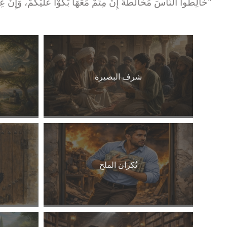
"خَالِطُوا النَّاسَ مُخَالَطَةً إِنْ مِتُّمْ مَعَهَا بَكَوْا عَلَيْكُمْ، وَإِنْ عِش
شرف البصيرة
نُكران الملح