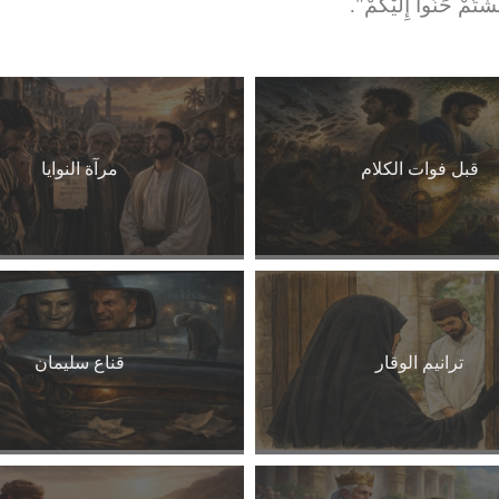
ْتُمْ حَنُّوا إِلَيْكُمْ".
قبل فوات الكلام
مرآة النوايا
ترانيم الوقار
قناع سليمان