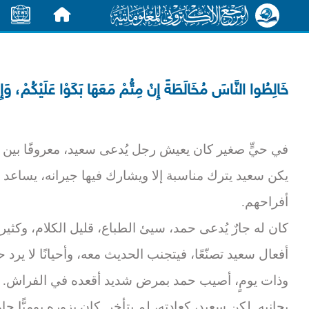
الرئيسية
الأخبار
خَالِطُوا النَّاسَ مُخَالَطَةً إِنْ مِتُّمْ مَعَهَا بَكَوْا عَلَيْكُمْ، وَإِن
في حيٍّ صغير كان يعيش رجل يُدعى سعيد، معروفًا بين جي
يكن سعيد يترك مناسبة إلا ويشارك فيها جيرانه، يساعد
أفراحهم.
كان له جارٌ يُدعى حمد، سيئ الطباع، قليل الكلام، وكثير
أفعال سعيد تصنّعًا، فيتجنب الحديث معه، وأحيانًا لا يرد ح
وذات يومٍ، أصيب حمد بمرض شديد أقعده في الفراش. ل
بجانبه. لكن سعيد، كعادته، لم يتأخر. كان يزوره يوميًّا 