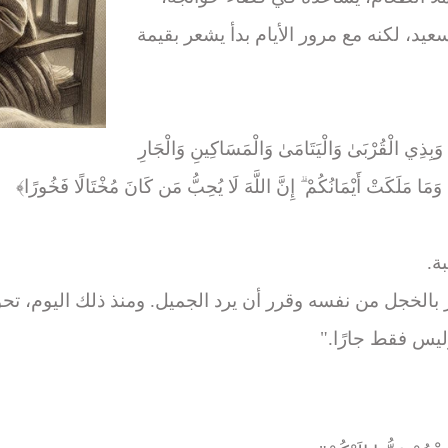
عيد، لكنه مع مرور الأيام بدأ يشعر بقيمة
ا وَبِذِي الْقُرْبَىٰ وَالْيَتَامَىٰ وَالْمَسَاكِينِ وَالْجَارِ
َا مَلَكَتْ أَيْمَانُكُمْ ۗ إِنَّ اللَّهَ لَا يُحِبُّ مَن كَانَ مُخْتَالًا فَخُورًا﴾
ة.
بالخجل من نفسه وقرر أن يرد الجميل. ومنذ ذلك اليوم، تحول
ليس فقط جارًا."