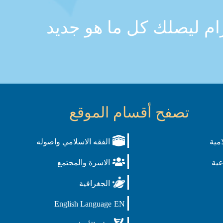
رام ليصلك كل ما هو جديد
تصفح أقسام الموقع
امية
الفقه الاسلامي واصوله
عية
الاسرة والمجتمع
الجغرافية
English Language
EN