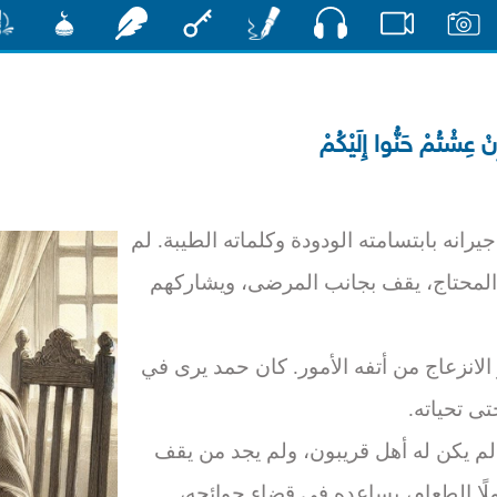
صوت
صور
فيديو
أقلام
مفتاح
رشفات
مشكاة
منش
ْ عِشْتُمْ حَنُّوا إِلَيْكُمْ
رانه بابتسامته الودودة وكلماته الطيبة. لم
 المحتاج، يقف بجانب المرضى، ويشاركهم
 الانزعاج من أتفه الأمور. كان حمد يرى في
تى تحياته.
م يكن له أهل قريبون، ولم يجد من يقف
حاملًا الطعام، يساعده في قضاء حوائجه،