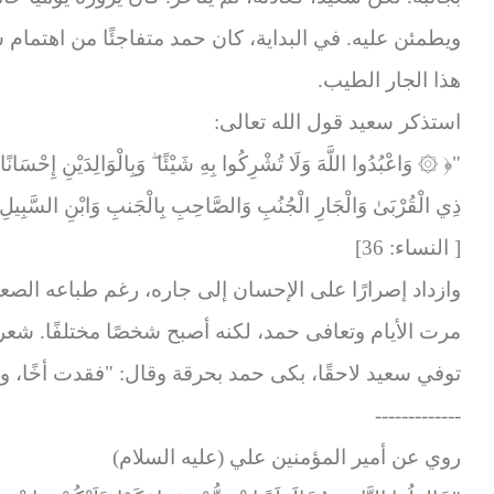
ويطمئن عليه. في البداية، كان حمد متفاجئًا من اهتمام س
هذا الجار الطيب.
استذكر سعيد قول الله تعالى:
"﴿ ۞ وَاعْبُدُوا اللَّهَ وَلَا تُشْرِكُوا بِهِ شَيْئًا ۖ وَبِالْوَالِدَيْنِ إِحْسَانً
ذِي الْقُرْبَىٰ وَالْجَارِ الْجُنُبِ وَالصَّاحِبِ بِالْجَنبِ وَابْنِ السَّبِيلِ وَم
[ النساء: 36]
وازداد إصرارًا على الإحسان إلى جاره، رغم طباعه الصعب
مرت الأيام وتعافى حمد، لكنه أصبح شخصًا مختلفًا. شعر 
توفي سعيد لاحقًا، بكى حمد بحرقة وقال: "فقدت أخًا، و
-------------
روي عن أمير المؤمنين علي (عليه السلام)