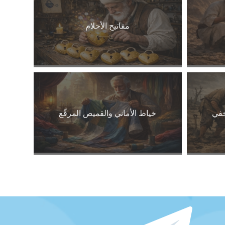
مفاتيح الأحلام
خفي
خياط الأماني والقميص المرقّع