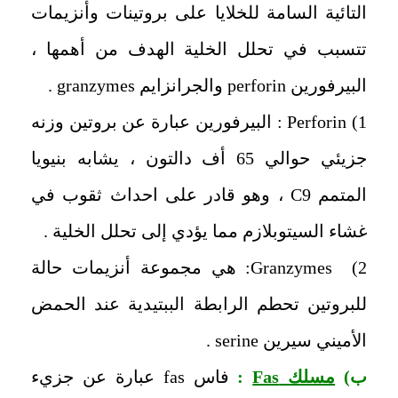
التائية السامة للخلايا على بروتينات وأنزيمات
تتسبب في تحلل ‏الخلية الهدف من أهمها ،
‏البيرفورين
perforin
والجرانزايم
granzymes
.
Perforin
: البيرفورين عبارة عن بروتين وزنه
جزيئي حوالي 65 ‏أف دالتون ، ‏يشابه بنيويا
المتمم
C9
، ‏وهو قادر على احداث ثقوب في
غشاء السيتوبلازم مما يؤدي إلى تحلل الخلية .
2)
Granzymes
: ‏هي مجموعة أنزيمات حالة
للبروتين تحطم الرابطة الببتيدية عند الحمض
الأميني سيرين
serine
.
‏ب)
مسلك
Fas
:
فاس
fas
عبارة عن جزيء