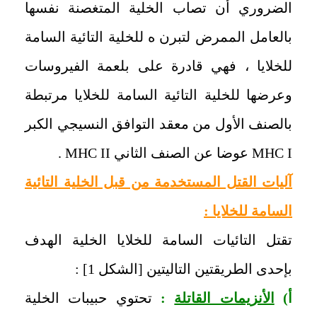
الضروري أن تصاب الخلية المتغصنة نفسها
بالعامل الممرض لتبرن ه للخلية التائية السامة
للخلايا ، ‏فهي
‏قادرة على بلعمة الفيروسات
وعرضها للخلية التائية السامة للخلايا مرتبطة
بالصنف الأول من معقد التوافق ‏النسيجي الكبر
MHC I
عوضا عن الصنف الثاني
MHC II
.
‏آليات القتل المستخدمة من قبل الخلية التائية
السامة للخلايا :
‏تقتل التائيات السامة للخلايا الخلية الهدف
بإحدى الطريقتين التاليتين [الشكل 1] :
‏أ)
الأنزيمات القاتلة
:
‏تحتوي حبيبات الخلية