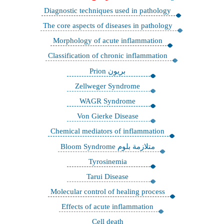
Diagnostic techniques used in pathology
The core aspects of diseases in pathology
Morphology of acute inflammation
Classification of chronic inflammation
بريون Prion
Zellweger Syndrome
WAGR Syndrome
Von Gierke Disease
Chemical mediators of inflammation
متلازمة بلوم Bloom Syndrome
Tyrosinemia
Tarui Disease
Molecular control of healing process
Effects of acute inflammation
Cell death