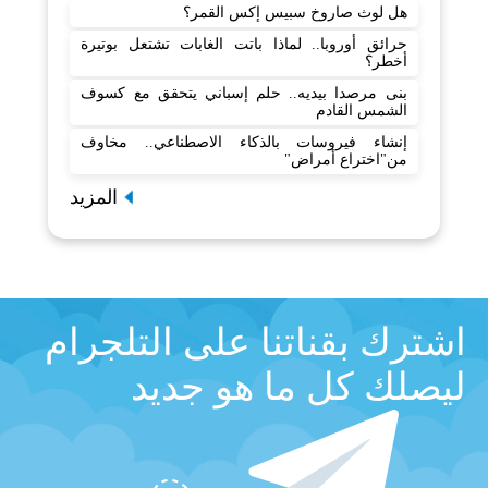
هل لوث صاروخ سبيس إكس القمر؟
حرائق أوروبا.. لماذا باتت الغابات تشتعل بوتيرة
أخطر؟
بنى مرصدا بيديه.. حلم إسباني يتحقق مع كسوف
الشمس القادم
إنشاء فيروسات بالذكاء الاصطناعي.. مخاوف
من"اختراع أمراض"
المزيد
اشترك بقناتنا على التلجرام
ليصلك كل ما هو جديد