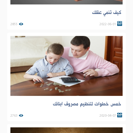
كيف تنمي عقلك
2855
2022-06-01
خمس خطوات لتنظيم مصروف ابنائك
2763
2020-04-07