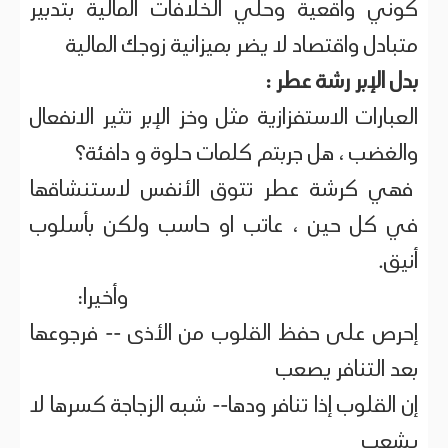
كوني واقعية وحلي الخلافات المالية بتدبير
متبادل واقتصاد لا يضر بميزانية زوجك المالية
بدل الإبر رشة عطر :
العبارات الاستفزازية مثل وخز الإبر تثير الانفعال
والغضب ، هل جربتم كلمات حلوة و دافئة؟
فهي كرشة عطر تتوق الأنفس لاستنشاقها
في كل حين ، عاتب او حاسب ولكن بأسلوب
أنيق.
وأخيرا:
إحرص على حفظ القلوب من الأذى -- فرجوعها
بعد التنافر يصعب
إن القلوب إذا تنافر ودها-- شبه الزجاجة كسرها لا
يشعب