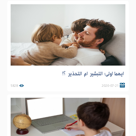
ايهما اولى: التبشير ام التحذير ؟!
5828
2020-07-21