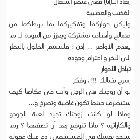
إبعاد الــ(
أنا
) فهي عنصر إشتعال
الغضب والعصبية
وليكن حواركما وتفكيركما بما يربطكما من
مصالح وأهداف مشتركة ويعزز من المودة لا بما
يهدم الأواصر ... إذن : فلتتسم الحلول بالنظر
الى الآخر و احترام وجوده
تبادل الأدوار
إسرح بخيالك !!! ، وفكر
لو أن زوجتك هي الرجل وأنت في مكانها كيف
ستتصرف حينما تكون غاضبة وتصرخ و...
وماذا لو كانت زوجتك تجيد لعبة الجودو
والكاراتيه ؟ ماذا تتوقع بعد أن تصفعها ؟ ربما
ستجد نفسك في المستشفى ، دع عنك مقولة