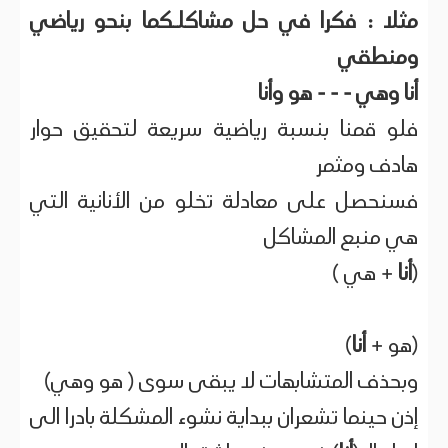
مثلا : فكرا في حل مشاكلـكما بنحو رياضي
ومنطقي
أنا وهي - - - هو وأنا
فلو قمنا بنسبة رياضية سريعة لتحقيق حوار
هادف ومثمر
فسنحصل على معادلة تخلو من الأنانية التي
هي منبع المشاكل
(
أنا
+ هي )
(هو +
أنا
)
وبحذف المتشابهات لا يبقى سوى ( هو وهي)
إذن حينما تشعران ببداية نشوء المشكلة بادرا الى