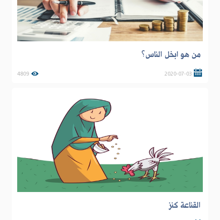
من هو ابخل الناس؟
4809
2020-07-03
القناعة كنز