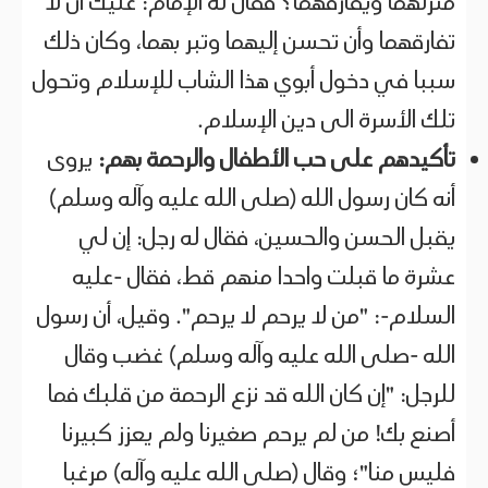
منزلهما ويفارقهما؟ فقال له الإمام: عليك أن لا
تفارقهما وأن تحسن إليهما وتبر بهما، وكان ذلك
سببا في دخول أبوي هذا الشاب للإسلام وتحول
تلك الأسرة الى دين الإسلام.
تأكيدهم على حب الأطفال والرحمة بهم:
يروى
أنه كان رسول الله (صلى الله عليه وآله وسلم)
يقبل الحسن والحسين، فقال له رجل: إن لي
عشرة ما قبلت واحدا منهم قط، فقال -عليه
السلام-: "من لا يرحم لا يرحم". وقيل، أن رسول
الله -صلى الله عليه وآله وسلم) غضب وقال
للرجل: "إن كان الله قد نزع الرحمة من قلبك فما
أصنع بك! من لم يرحم صغيرنا ولم يعزز كبيرنا
فليس منا"؛ وقال (صلى الله عليه وآله) مرغبا