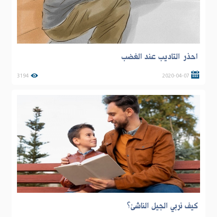
احذر التاديب عند الغضب
3194
2020-04-07
كيف نربي الجيل الناشئ؟