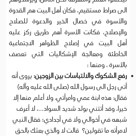
ليحملوا العلم والمعرفة لكل الناس، ويرشدوهم
الى صراط مستقيم، فكان أهل البيت هم القدوة
والأسوة في خصال الخير والدعوة للصلاح
والإصلاح، فكانت الأسرة أهم طريق ركز عليه
أهل البيت في إصلاح الظواهر الاجتماعية
الخاطئة ومعالجة الإشكاليات التي تعصف
بالأسرة ، ومنها :
رفع الشكوك والالتباسات بين الزوجين:
يروى أنه
أتى رجل الى رسول الله (صلى الله عليه وآله)
فقال: هذه ابنة عمي وامرأتي، ولا أعلم منها إلا
خيرا، وقد أتتني بولد شديد السواد...، لا أعرف
شبهه في أخوالي ولا في أجدادي؛ فقال النبي
لامرأته ما تقولين؟ قالت لا والذي بعثك بالحق