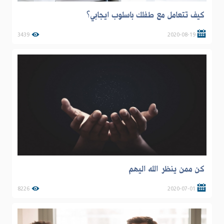
كيف تتعامل مع طفلك باسلوب ايجابي؟
3439
2020-08-19
كن ممن ينظر الله اليهم
8226
2020-07-01