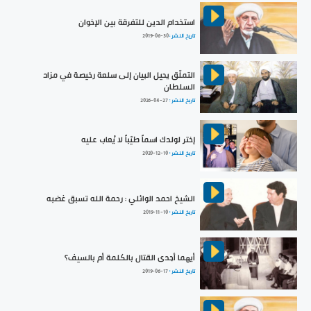
استخدام الدين للتفرقة بين الإخوان
تاريخ النشر :
2019-06-30
التملّق يحيل البيان إلى سلعة رخيصة في مزاد
السلطان
تاريخ النشر :
2026-04-27
إختر لولدك اسماً طيّباً لا يُعاب عليه
تاريخ النشر :
2020-12-10
الشيخ احمد الوائلي : رحمة الله تسبق غضبه
تاريخ النشر :
2019-11-10
أيهما أجدى القتال بالكلمة أم بالسيف؟
تاريخ النشر :
2019-06-17