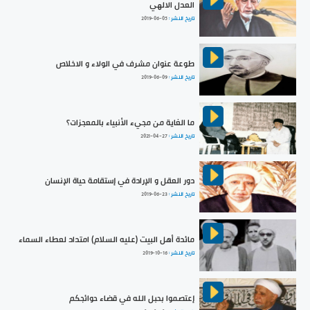
العدل الالهي
تاريخ النشر :
2019-06-05
طوعة عنوان مشرف في الولاء و الاخلاص
تاريخ النشر :
2019-06-09
ما الغاية من مجيء الأنبياء بالمعجزات؟
تاريخ النشر :
2021-04-27
دور العقل و الإرادة في إستقامة حياة الإنسان
تاريخ النشر :
2019-06-23
مائدة أهل البيت (عليه السلام) امتداد لعطاء السماء
تاريخ النشر :
2019-10-16
إعتصموا بحبل الله في قضاء حوائجكم