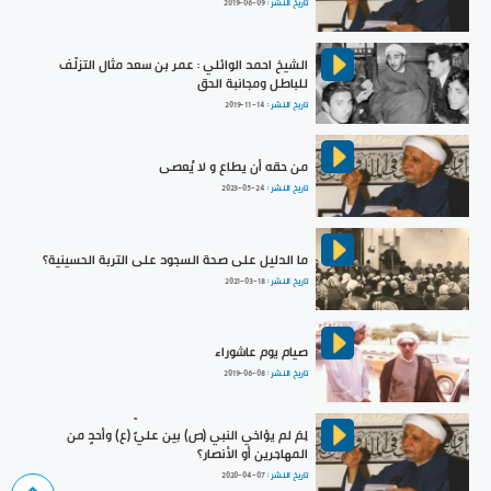
تاريخ النشر :
2019-06-09
الشيخ احمد الوائلي : عمر بن سعد مثال التزلّف
للباطل ومجانبة الحق
تاريخ النشر :
2019-11-14
من حقه أن يطاع و لا يُعصى
تاريخ النشر :
2023-05-24
ما الدليل على صحة السجود على التربة الحسينية؟
تاريخ النشر :
2021-03-18
صيام يوم عاشوراء
تاريخ النشر :
2019-06-08
لِمَ لم يؤاخي النبي (ص) بين عليٍّ (ع) وأحدٍ من
المهاجرين أو الأنصار؟
تاريخ النشر :
2020-04-07