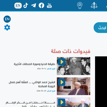
EN
ة
منشور
اضاءات
EN
فيدوات ذات صلة
حقيقة الدنيا وصورة اللحظات الأخيرة
تاريخ النشر :
2022-10-13
الشيخ احمد الوائلي __ العفّة أهم خصال
الزوجة الصالحة
تاريخ النشر :
2026-03-20
مــــــــــاذا حـــــملنــا مــن فـــــكر الإمـــــام
عـــليٍّ (ع) وســـيرة أبنـــــائه؟