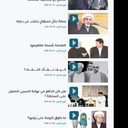
تاريخ النشر :
2020-05-13
رسالة لكلّ مسؤولٍ يحتجب عن رعيته
تاريخ النشر :
2021-02-02
العصمة بأبسط مفاهيمها
تاريخ النشر :
2020-02-27
كـــيــف نــــشــأت اللــــغـــات؟
تاريخ النشر :
2019-06-16
هل كان الدافع من نهضة الحسين الحصول
على السلطة ؟
تاريخ النشر :
2019-06-08
ما حقوق الزوجة على زوجها؟
تاريخ النشر :
2020-12-08