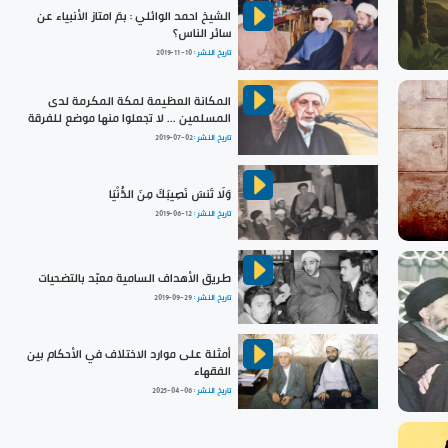
الشيخ احمد الوائلي : بمَ امتاز الأنبياء عن
سائر الناس؟
تاريخ النشر :
2019-11-10
المكانة العظيمة لمكة المكرمة لدى
المسلمين ... لا تجعلوا منها موضع للفرقة
تاريخ النشر :
2019-07-02
وَلَا تَنسَ نَصِيبَكَ مِنَ الدُّنْيَا
تاريخ النشر :
2019-06-12
طريق الأهداف السامية معبّد بالتضحيات
تاريخ النشر :
2019-09-29
أمثلة على موارد الاختلاف في الأحكام بين
الفقهاء
تاريخ النشر :
2025-04-06