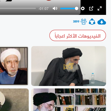
-01:07
Mute
Settings
PIP
Enter
fullscr
3899
الفيديوهات الأكثر اعجاباً