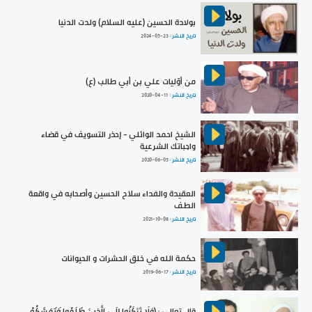
بولادة الحسين (عليه السلام) ولدت الدنيا
تاريخ النشر :
2024-05-23
من أوّليات علي بن أبي طالب (ع)
تاريخ النشر :
2020-04-11
الشيخ احمد الوائلي - إحذر التسويف في قضاء
واجباتك الشرعية
تاريخ النشر :
2020-06-05
العقيدة والفداء سلاح الحسين وأصحابه في واقعة
الطف
تاريخ النشر :
2021-10-08
حكمة الله في خلق الحشرات و الحيوانات
تاريخ النشر :
2019-06-17
قال تعالى : (وَلَا تَرْكَنُوا إِلَى الَّذِينَ ظَلَمُوا فَتَمَسَّكُمُ