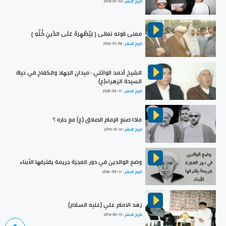
تاريخ النشر :
2019-07-02
معنى قوله تعالى { لِيُظْهِرَهُ عَلَى الدِّينِ كُلِّهِ }
تاريخ النشر :
2025-01-08
الشيخ أحمد الوائلي : ميدان الجهاد والكفاح في حياة
السيدة الزهراء(ع)
تاريخ النشر :
2020-04-11
ماذا صنع الإمام الصادق (ع) مع جاره ؟
تاريخ النشر :
2019-10-16
وضع الوالدين في دور العجزة جريمة يقترفها الأبناء
تاريخ النشر :
2024-04-11
زهد الامام علي (عليه السلام)
تاريخ النشر :
2019-06-15