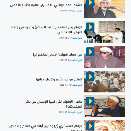
الشيخ احمد الوائلي : الخسران عاقبة الاتّباع الأعمى
تاريخ النشر :
2019-10-26
الإمام زين العابدين (عليه السلام) و دوره في إعادة
التوازن الاجتماعي
تاريخ النشر :
2019-06-24
من أسباب شهادة الإمام الكاظم (ع)
تاريخ النشر :
2021-07-24
العلم هو نور الأمم وشريان حياتها
تاريخ النشر :
2022-03-10
ماهي الأشياء التي تميز الإنسان عن باقي
المخلوقات؟
تاريخ النشر :
2020-05-04
الإمام العسكري (ع) ومنهج آبائه في العلم والأخلاق