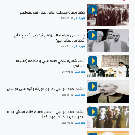
قصّة وعِبرة:مخاطبة الناس على قدر عقولهم
تاريخ النشر :
2023-09-08
في معنى قوله تعالى:{وَمَن يُرِدْ فِيهِ بِإِلْحَادٍ بِظُلْمٍ
نُّذِقْهُ مِنْ عَذَابٍ أَلِيمٍ}
تاريخ النشر :
2023-09-25
أبيات شعرية تحكي قصة علي و فاطمة (عليهما
السلام)
تاريخ النشر :
2019-06-19
الشيخ احمد الوائلي : قانون الوراثة وأثره على الإنسان
تاريخ النشر :
2019-11-28
الشيخ احمد الوائلي - إعمل لدنياك كأنك تعيش ابداً و
اعمل لآخرتك كأنك تموت غداً
تاريخ النشر :
2020-08-19