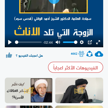
Play
-02:44
Play
Mute
Settings
PIP
Enter
fullsc
4662
هل اعجبك الفيديو ؟
الفيديوهات الأكثر اعجاباً