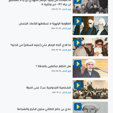
ان نراه ؟؟!! - درر وائلية 11
تاريخ النشر :
2019-07-03
العقوبة الإلهية لا تسقطها قناعات الإنسان
تاريخ النشر :
2022-01-04
ما الذي أخذه الإمام عليّ (عليه السلام) من الدنيا؟
تاريخ النشر :
2023-09-08
هل الكفار مكلفين بالصلاة ؟
تاريخ النشر :
2019-06-06
الشخصية الازدواجية عبءٌ على الحياة
تاريخ النشر :
2021-10-31
عدي بن حاتم الطائي سليل الكرم والشجاعة