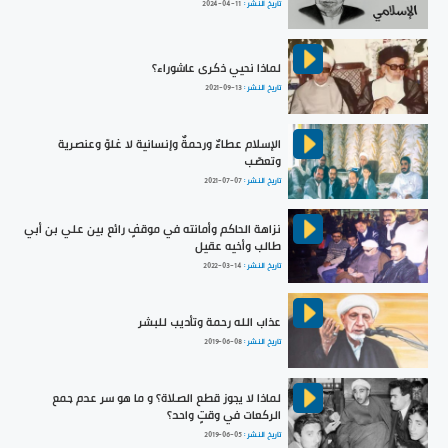
تاريخ النشر :
2024-04-11
لماذا نحيي ذكرى عاشوراء؟
تاريخ النشر :
2021-09-13
الإسلام عطاءٌ ورحمةٌ وإنسانية لا غلوّ وعنصرية
وتعصّب
تاريخ النشر :
2021-07-07
نزاهة الحاكم وأمانته في موقفٍ رائع بين علي بن أبي
طالب وأخيه عقيل
تاريخ النشر :
2022-03-14
عذاب الله رحمة وتأديب للبشر
تاريخ النشر :
2019-06-08
لماذا لا يجوز قطع الصلاة؟ و ما هو سر عدم جمع
الركعات في وقتٍ واحد؟
تاريخ النشر :
2019-06-05