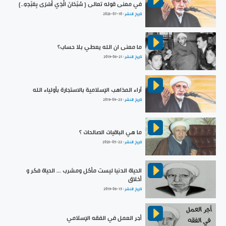
في معنى قوله تعالى { سُبْحَانَ الَّذِي أَسْرَى بِعَبْدِهِ..}
تاريخ النشر :
2023-07-10
ما معنى ان الله يعطي بلا حساب؟
تاريخ النشر :
2019-06-21
آراء المذاهب الإسلامية بالاستجارة بأولياء الله
تاريخ النشر :
2019-09-23
ما هي الباقيات الصالحات ؟
تاريخ النشر :
2023-05-22
الحياة الدنيا ليست مأكل ومشرب ... الحياة فكر و
أخلاق
تاريخ النشر :
2019-06-15
أجر العمل في الفقه الإسلامي