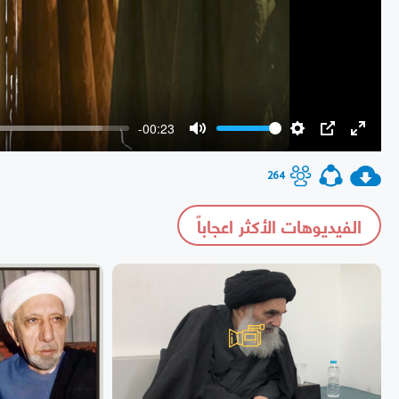
-00:23
Mute
Settings
PIP
Enter
fullscr
264
الفيديوهات الأكثر اعجاباً