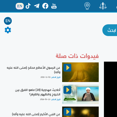
EN
ة
منشور
اضاءات
EN
فيدوات ذات صلة
عن الرسولِ الأعظمِ محمّدٍ (صلى الله عليه
وآله)
تاريخ النشر :
2025-12-02
أحاديث مهدوية (20) ماهو الفرق بين
الخروج والظهور والقيام؟
تاريخ النشر :
2026-03-23
عن النبي الأكرم (صلى الله عليه وآله)