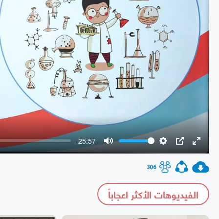
-25:57
Mute
Settings
PIP
Enter
fullscr
306
الفيديوهات الأكثر اعجاباً