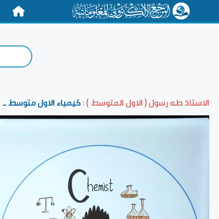
الرئيسية
الاستاذ طه رسول ( الاول المتوسط ) :
كيمياء الاول متوسط _ 