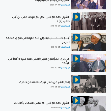
المريب في وضع الإسرائيليات
تاريخ النشر :
2020-07-04
الشيخ احمد الوائلي : كم بلغ ميراث علي بن أبي
طالب (ع) ؟
تاريخ النشر :
2020-05-21
أبــــو طــــالـــــب (رضوان الله عليه) في فتوى منصفة
للأزهر
تاريخ النشر :
2021-02-05
هل يرى المؤمنون النبيَّ (صلى الله عليه و آله) في
الجنّة؟
تاريخ النشر :
2022-07-15
إقلع الشر من صدر غيرك بقلعه من صدرك
تاريخ النشر :
2019-06-23
الشيخ احمد الوائلي : لا ترمي السماء بأخطائك
تاريخ النشر :
2019-11-07