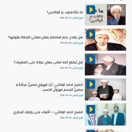
ما علّة وجوب برّ الوالدين؟
تاريخ النشر :
2024-05-23
هل يقدح عدم استحضار بعض معاني الصلاة بقبولها؟
تاريخ النشر :
2019-06-06
هل يُطلِع الله تعالى بعض عباده على المغيبات؟
تاريخ النشر :
2021-04-03
الشيخ احمد الوائلي : رُبَّ مَهزولٍ سَمينٌ عِرضُهُ و
سمينُ الجسم مهزولُ الحَسب
تاريخ النشر :
2020-09-28
الشيخ احمد الوائلي -- أضواء على روايات البخاري
تاريخ النشر :
2026-03-08