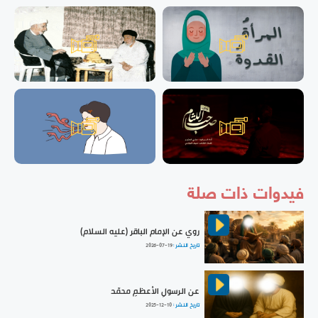
فيدوات ذات صلة
روي عن الإمام الباقر (عليه السلام)
تاريخ النشر :
2026-07-19
عن الرسولِ الأعظمِ محمّد
تاريخ النشر :
2025-12-10