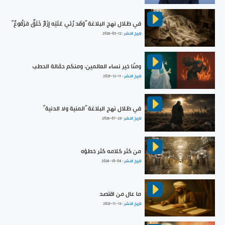
في ظلال نهج البلاغة ”وَقَد رُئي عَلَيْه إِزَارٌ خَلَقٌ مَرْقُوعٌ“
تاريخ النشر :
2026-05-12
ومنّا خير نساء العالمين، ومنكم حمّالة الحطب
تاريخ النشر :
2025-12-11
في ظلال نهج البلاغة ”المنية ولا الدنية“
تاريخ النشر :
2026-07-26
من كثر كلامه كثر خطؤه
تاريخ النشر :
2024-10-04
ما عال من اقتصد
تاريخ النشر :
2025-11-13