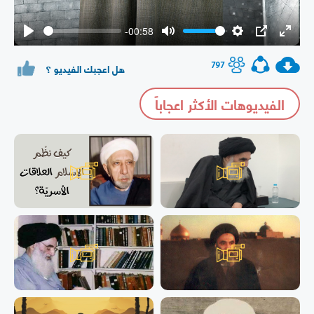
-00:58
Play
Mute
Settings
PIP
Enter
fullsc
797
هل اعجبك الفيديو ؟
الفيديوهات الأكثر اعجاباً