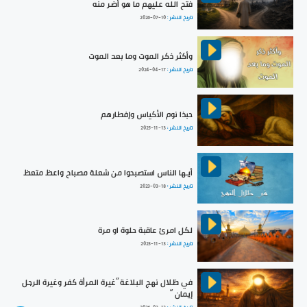
فتح الله عليهم ما هو أضر منه
تاريخ النشر :
2026-07-10
وأكثر ذكر الموت وما بعد الموت
تاريخ النشر :
2024-04-17
حبذا نوم الأكياس وإفطارهم
تاريخ النشر :
2025-11-13
أيـها الناس استصبحوا من شعلة مصباح واعظ متعظ
تاريخ النشر :
2023-03-18
لكل امرئ عاقبة حلوة او مرة
تاريخ النشر :
2023-11-13
في ظلال نهج البلاغة ”غيرة المرأة كفر وغيرة الرجل
إيمان “