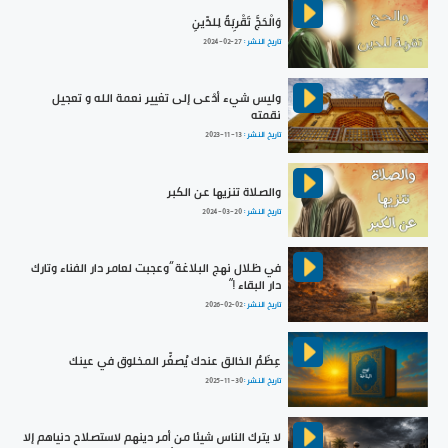
وَالْحَجَّ تَقْرِبَةً لِلدِّينِ
تاريخ النشر :
2024-02-27
وليس شيء أدْعى إلى تغيير نعمة الله و تعجيل
نقمته
تاريخ النشر :
2023-11-13
والصلاة تنزيها عن الكبر
تاريخ النشر :
2024-03-20
في ظلال نهج البلاغة ”وعجبت لعامر دار الفناء وتارك
دار البقاء !“
تاريخ النشر :
2026-02-02
عِظَمُ الخالق عندك يُصغِّر المخلوق في عينك
تاريخ النشر :
2025-11-30
لا يترك الناس شيئا من أمر دينهم لاستصلاح دنياهم إلا