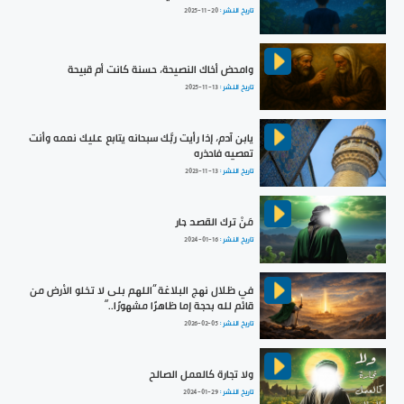
تاريخ النشر :
2025-11-20
وامحض أخاك النصيحة، حسنة كانت أم قبيحة
تاريخ النشر :
2025-11-13
يابن آدم، إذا رأيت ربَّك سبحانه يتابع عليك نعمه وأنت
تعصيه فاحذره
تاريخ النشر :
2023-11-13
مَنْ ترك القصد جار
تاريخ النشر :
2024-01-16
في ظلال نهج البلاغة ”اللهم بلى لا تخلو الأرض من
قائم لله بحجة إما ظاهرًا مشهورًا..“
تاريخ النشر :
2026-02-05
ولا تجارة كالعمل الصالح
تاريخ النشر :
2024-01-29