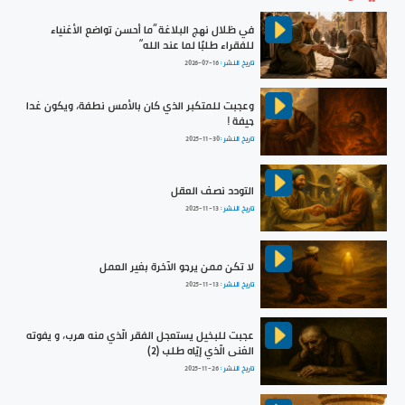
في ظلال نهج البلاغة ”ما أحسن تواضع الأغنياء
للفقراء طلبًا لما عند الله“
تاريخ النشر :
2026-07-16
وعجبت للمتكبر الذي كان بالأمس نطفة، ويكون غدا
جيفة !
تاريخ النشر :
2025-11-30
التودد نصف العقل
تاريخ النشر :
2025-11-13
لا تكن ممن يرجو الآخرة بغير العمل
تاريخ النشر :
2025-11-13
عجبت للبخيل يستعجل الفقر الّذي منه هرب، و يفوته
الغنى الّذي إيّاه طلب (2)
تاريخ النشر :
2025-11-26