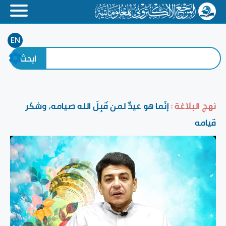
EN
نهج البلاغة :
إنّما هو عيدٌ لمن قَبِلَ الله صيامه، وشكر
قيامه