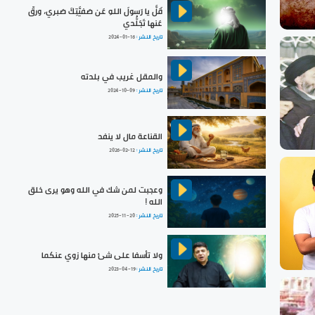
قَلَّ يا رَسولَ اللهِ عَن صَفيَّتِكَ صَبري، ورقّ
عَنها تَجَلُّدي
تاريخ النشر :
2024-01-16
والمقل غريب في بلدته
تاريخ النشر :
2024-10-09
القناعة مال لا ينفد
تاريخ النشر :
2026-02-12
وعجبت لمن شك في الله وهو يرى خلق
الله !
تاريخ النشر :
2025-11-20
ولا تأسفا على شئ منها زوي عنكما
تاريخ النشر :
2023-04-19