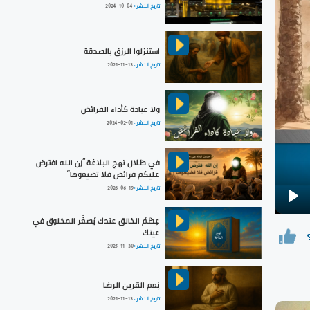
تاريخ النشر :
2024-10-04
استنزلوا الرزق بالصدقة
تاريخ النشر :
2025-11-13
ولا عبادة كأداء الفرائض
تاريخ النشر :
2024-02-01
في ظلال نهج البلاغة ”إن الله افترض
عليكم فرائض فلا تضيعوها“
تاريخ النشر :
2026-06-19
Pla
عِظَمُ الخالق عندك يُصغِّر المخلوق في
عينك
تاريخ النشر :
2025-11-30
نِعم القرين الرضا
تاريخ النشر :
2025-11-13