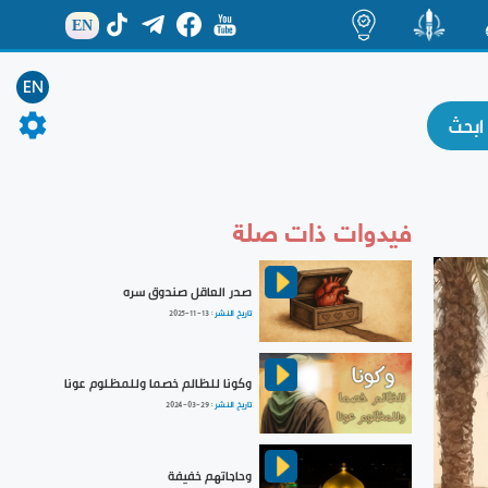
EN
ة
منشور
اضاءات
EN
فيدوات ذات صلة
صدر العاقل صندوق سره
تاريخ النشر :
2025-11-13
وكونا للظالم خصما وللمظلوم عونا
تاريخ النشر :
2024-03-29
وحاجاتهم خفيفة