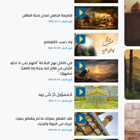
قطيعة الجاهل تعدل صلة العاقل
تاريخ النشر :
2026-02-11
ولا حسب كالتواضع
تاريخ النشر :
2024-02-08
في ظلال نهج البلاغة ”اللهم بلى لا تخلو
الأرض من قائم لله بحجة إما ظاهرًا
مشهورًا..“
تاريخ النشر :
2026-02-05
الْـمَسْؤُولُ حُرٌّ حَتَّى يَعِدَ
تاريخ النشر :
2023-11-13
لقد انقطع بموتك ما لم ينقطع بموت
غيرك من النبوة والإنباء
تاريخ النشر :
2023-09-15